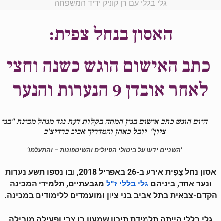
גלי בללי עם רן קוניק ידיד המשפחה
האסון בנחל צפית:
כתב האישום הוגש כשנה וחצי
לאחר אובדן 9 הנערות והנער
היום הוגש כתב אישום בגין המתה בקלות דעת נגד מנהל מכינת "בני
ציון" יובל כאהן
והמדריך
אביב ברדיצ'ב
'השניים ידעו על ביטולי הטיולים והשיטפונות – והתעלמו'
אסון נחל צָפִית אירע ב-26 באפריל 2018, ובו נספו תשע נערות
ונער אחד, ביניהם
מגבעתיים, תלמידי המכינה
גלי בללי ז"ל
הקדם-צבאית בתל אביב בני ציון ומועמדים ללימודים במכינה.
גלי בללי הייתה תלמידת תיכון שמעון בן צבי ופעילה מובילה