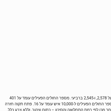
על פי עדכון משרד הבריאות מהבוקר, יום ראשון מספר הנדבקים בפתח תקוה עלה שוב ועומד על 2,650. ביום חמישי עמד מספר הנדבקים על 2,578, ו-2,545 ברביעי. מספר החולים הפעילים עומד על 401
לעומת 403 בחמישי. בשבעת הימים האחרונים התגלו 196 נדבקים חדשים בעיר, כאשר מספר הבדיקות בפרק הזמן הזה עמד על 3,728. מספר החולים הפעילים ל-10,000 איש עומד על 16. פתח תקוה חזרה
ר מכן לפי רמת התחלואה והסיכון – כתום וצהוב, וללא צבע כלל.