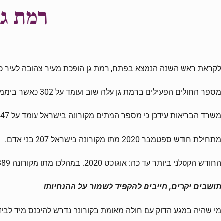
רמת גן
לקראת ראש השנה הנמצא בפתח, רמת גן הופכת מעיר צהובה לעיר כת
מספר החולים הפעילים ברמת גן עלה שוב ועומד על 302 כאשר ביממה האחרונה נוספו 35 חולים.
משרד הבריאות עידכן כי מספר המתים מקורונה בישראל עומד על 1,147. המתים מהמחלה בישראל סבלו ברובם ממחלת רקע אחת או יותר
מתחילת חודש ספטמבר 2020 מתו מקורונה בישראל 207 בני אדם.
החודש הקטלני ביותר עד כה: אוגוסט 2020. במהלכו מתו מקורונה 389 בני אדם.
תושבים יקרים, חייבים להקפיד לשמור על ההנחיות!
מי שהיה במגע הדוק עם חולה מאומת בקורונה נדרש להיכנס מיד לבידוד של 14 ימים. הספירה של 14 הימים מתחילה מהמועד שבו היה המפגש האח