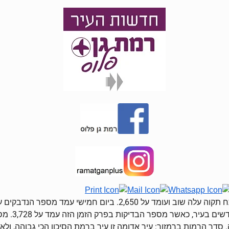
דר הרמות ברמזור: עיר אדומה זו עיר ברמת הסיכון הכי גבוהה, ולאח