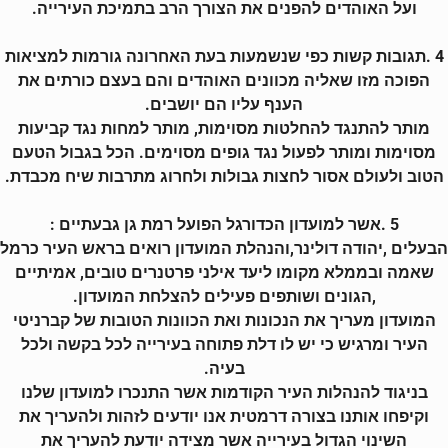
ועל האוהדים להפנים את הצורך הרב בתמיכת העירייה.
4 .תגובות קשות כפי שנשמעות בעת האחרונה גורמות למציאות
הפוכה מזו שאליה מכוונים האוהדים והם בעצם כורתים את
הענף עליו הם יושבים.
מותר להתנגד להחלטות מסוימות, מותר למחות נגד קביעות
מסוימות ומותר לפעול נגד גופים מסוימים. הכל בגבול הטעם
הטוב ולעולם אסור לחצות גבולות ולחרוג מתרבות שיח מכבדת.
5 .אשר למועדון הכדורגל הפועל רמת גן גבעתיים :
הבעלים ,יהודה דולינר,והנהלת המועדון רואים בראש העיר כרמל
שאמה ובממלא מקומו ליעד אילני פרטנרים טובים, אמיתיים
,הגונים ושותפים פעילים להצלחת המועדון.
המועדון מעריך את הנכונות ואת הכוונות הטובות של קברניטי
העיר ומרגיש כי יש לו דלת פתוחה בעירייה לכל בקשה ולכל
בעיה.
בניגוד להנהלות העיר הקודמות אשר התנכרו למועדון שלנו
וקיפחו אותנו בצורה דרמטית אנו יודעים לזהות ולהעריך את
השינוי הגדול בעירייה אשר מצידה יודעת להעריך את