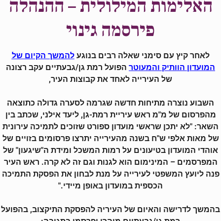
האלימות המילולית –
ההנהלה
פירסמה גינוי
לאחר קיץ עם סימני שאלה רבים בנוגע
להמשך הקיום של
הפועל רמת גן/גבעתיים עקב רצונה
המועדון הוותיק והמעוטר
של העירייה לאחד את קבוצות העיר,
השבוע נוצרה מתיחות חדשה שגרמה לסערה גדולה כתוצאה
מהפרסום של מ"מ ראש עיריית רמת-גן, ליעד אילני,
שכתב בין
השאר: "לא יתכן שראשי מועדון ספורט שזוכים לתמיכה עירונית
של מאות אלפי ש"ח בשנה מהעירייה יתרצו פרסומים בזויים של
אוהדי המועדון בטיעונים על רמות המשכל ומידת ה"שיגעון" של
המפרסמים – המינימום הוא לגנות וגם זה לא קרה. ראש העיר
פנה ליועץ המשפטי לעירייה על מנת לבחון את הפסקת התמיכה
הכספית במועדון באופן מיידי."
בהמשך לדרישה והאיום של העיריה להפסקת התיקצוב, בהפועל