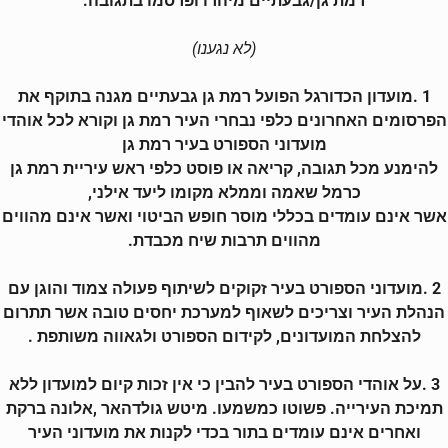
רמת גן/גבעתיים
מיהרו ופרסמו בתגובה:
(לא נגענו)
1 .מועדון הכדורגל הפועל רמת גן גבעתיים מגנה בתוקף את
הפרסומים האחרונים כלפי נבחרי העיר רמת גן וקורא לכל אוהדי
מועדוני הספורט בעיר רמת גן
להימנע מכל תגובה, קריאה או פוסט כלפי ראש עיריית רמת גן
כרמל שאמה וממלא מקומו ליעד אילני,
אשר אינם עומדים בכללי מוסר חופש הביטוי ואשר אינם מהווים
מהווים תרבות שיח מכבדת.
2 .מועדוני הספורט בעיר זקוקים לשיתוף פעולה צמוד והוגן עם
הנהלת העיר וצריכים לשאוף למערכת יחסים טובה אשר תתרום
להצלחת המועדונים, לקידום הספורט ולגאווה משותפת .
3 .על אוהדי הספורט בעיר להבין כי אין זכות קיום למועדון ללא
תמיכת העירייה. פשוטו כמשמעו. מיטש גולדהאר ,אלונה ברקת
ואחרים אינם עומדים בתור בכדי לקנות את מועדוני העיר