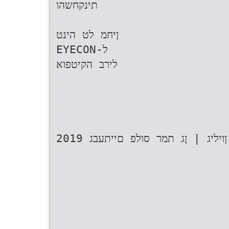
תינקחשהו
ןיחמ לט הינט
EYECON-ל
לירב הקיטפוא
2019 רבמבונ | ף"שת ןושחרמ | 61 'סמ ןויליג | ןג תמר סולפ םייתעבג