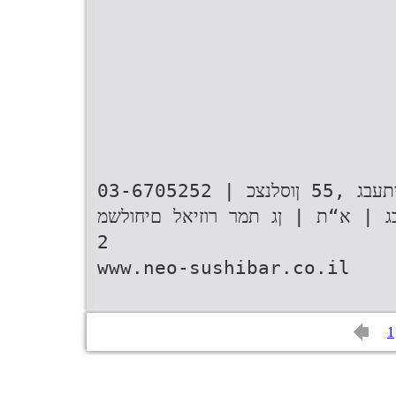
03-6705252 | םייתעבג ,55 ןוסלנצכ
ג | א“ת | ןג תמר רוזיאל םיחולשמ
2
www.neo-sushibar.co.il
1