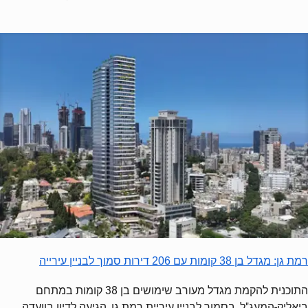
רמת גן: מגדל בן 38 קומות עם 206 דירות סמוך לבניין עירייה
התוכנית להקמת מגדל מעורב שימושים בן 38 קומות במתחם
ביאליק-המעג"ל, בסמוך לבניין עיריית רמת גן, הגיעה לדיון בוועדה