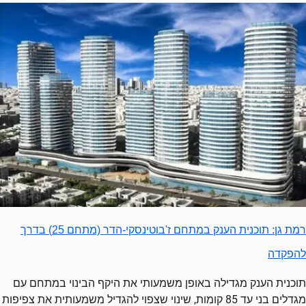
רמת גן: תוכנית הענק במתחם ז'בוטינסקי-הדר (מתחם 25) בדרך
להפקדה
תוכנית הענק מגדילה באופן משמעותי את היקף הבינוי במתחם עם
מגדלים בני עד 85 קומות, שינוי שצפוי להגדיל משמעותית את צפיפות