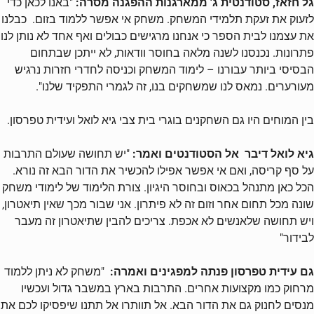
גל חזאז, סטודנטית ג' ממארגנות ההפגנה מסרה:
"באנו לכאן כדי
לזעוק את זעקת תלמידי המשחק. משחק אי אפשר ללמוד בזום. כבלנו
את עצמנו לבית הספר כי אנחנו מרגישים כבולים ואף אחד לא נותן לנו
פתרונות. נכנסנו לשנה מלאה בחוסר וודאות, לא ייתכן שבתחום
הבסיסי ביותר עבורנו – לימוד המשחק וכניסה לחדרי חזרות נרגיש
מעורערים. נמאס לנו שמשחקים בנו, זה לגמרי התפקיד שלנו".
בין המוחים היו גם השחקנים בוגרי בית צבי גיא לואל ועידית טפרסון.
גיא לואל דיבר אל הסטודנטים ואמר:
"יש תחושה שעולם התרבות
על סף קריסה, ואם אי אפשר אפילו להכשיר את הדור הבא זה נורא.
הכל כאן מתנהל בכאוס ובחוסר היגיון. צורת הלימוד של לימודי משחק
שונה מכל תחום אחר וזום זה לא פיתרון. אני שבור מכך שאין תיאטרון,
ויש תחושה שלאנשים לא אכפת. צריכים להבין שתיאטרון זה מעבר
לבידור"
גם עידית טפרסון פנתה למפגינים ואמרה:
"משחק לא ניתן ללמוד
מרחוק כמו מקצועות אחרים. התרבות בארץ במשבר גדול ועכשיו
מנסים לחנוק גם את הדור הבא. אל תוותרו אל תתנו שיפסיקו לכם את