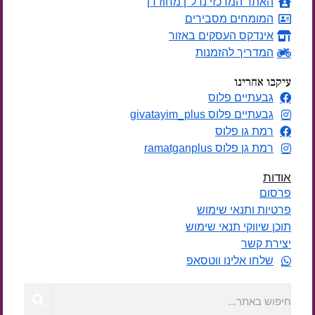
האתר המרכזי נדל"ן מחוז דן
המומחים מסבירים
אינדקס העסקים באזור
המדריך להזמנות
עיקבו אחרינו
גבעתיים פלוס
גבעתיים פלוס givatayim_plus
רמת גן פלוס
רמת גן פלוס ramatganplus
אודות
פרסום
פרטיות ותנאי שימוש
תוכן שיווקי תנאי שימוש
יצירת קשר
שלחו אלינו ווטסאפ