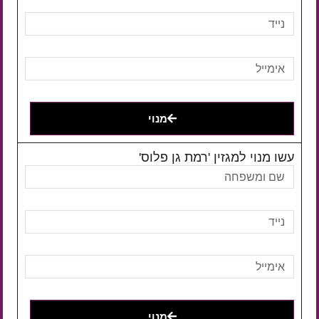
מנוי
עשו מנוי למגזין 'רמת גן פלוס'
מנוי