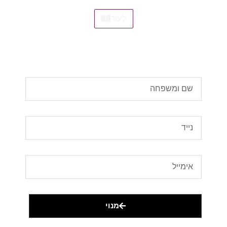
לעוד
עשו מנוי למגזין 'גבעתיים פלוס', הישארו מעודכנים
אל תחמיצו, עכשיו ללא תשלום!
מנוי