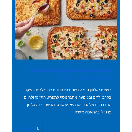
יום הצליאק הבינלאומי 13/9/25 פאפא ג'ונס
מציגים: פיצות גלוטן פרנדלי
רגישות לגלוטן הפכה בשנים האחרונות לפופולרית בעיקר
בקרב ילדים ובני נוער, אתגר נוסף לתפריט התזונה ולחיים
החברתיים שלהם. רשת פאפא ג'ונס, מציעה פיצה גלוטן
פרנדלי בהתאמה אישית
קראו עוד