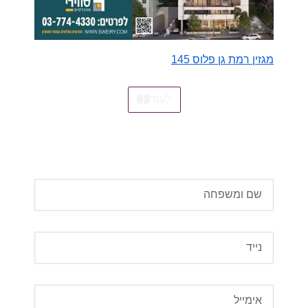
מגזין רמת גן פלוס 145
לעוד
עשו מנוי למגזין 'רמת גן פלוס', הישארו מעודכנים
אל תחמיצו, עכשיו ללא תשלום!