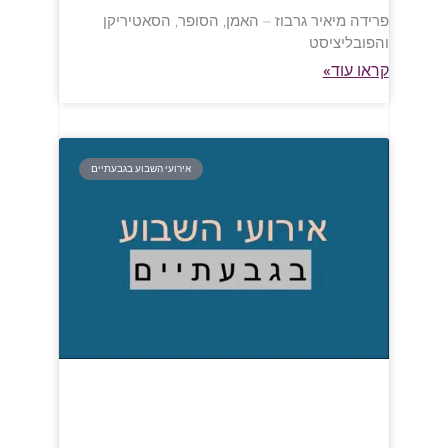
פרידה מיאיר גרבוז – האמן, הסופר, הסאטיריקן
והפובליציסט
קראו עוד»
אירועי השבוע בגבעתיים