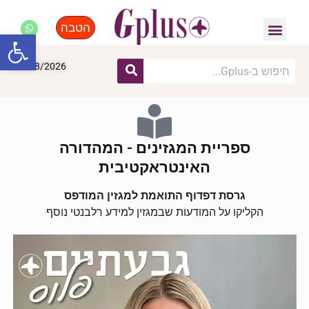
הטבה
פנאי, לייף סטייל, קניות
התחדשות עירונית
מומחים מקצועיים
פתח סרגל
07/08/2026
ספריית המגזינים - המהדורה
האינטראקטיבית
גרסת דפדוף התואמת למגזין המודפס
הקליקו על המודעות שבמגזין למידע רלבנטי נוסף