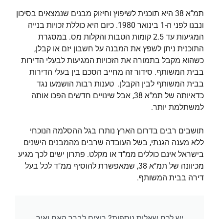
תמ"א 38 היא תוכנית לשיפוץ וחיזוק מבנים שנמצאים בסיכון
ונבנו לפני ה-1 בינואר 1980. כיום היא כוללת זכויות בנייה
המגיעות עד 2.5 קומות הטבות והקלות מס. במסגרת
התוכנית ניתן לשפץ את המבנה על חשבון יזם או קבלן,
כשהוא מקבל בתמורה את הזכויות המגיעות לבעלי הדירות
בבית המשותף. סידור זה מחייב הסכם בין בעלי הדירות
בבית המשותף לבין הקבלן. טענות רבות הושמעו נגד
כדאיותה של תמ"א 38, אבל שינויים חדשים הפכו אותה
למשתלמת יותר.
תושבים רבים בדרום הארץ נותרו בגל ההסלמה הנוכחי
ללא מענה הגנתי, בשל העובדה שרבים מהמבנים הישנים
בישראל אינם כוללים ממ"ד או מקלט. פתרון ישים לכך מגיע
מכיוונה של תמ"א 38, שמאפשרת להוסיף ממ"ד לכל בעל
דירה בבית המשותף.
יש לכם שאלות נוספות? רוצים לברר האם ואיך