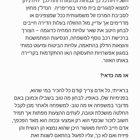
השכירויות כל כך גבוהות ובתמורה זהה לכך יהיה ניתן
למצוא למגורים בית פרטי בפריפריה. הנדל"ן מחוץ
לסביבת המרכז זול משמעותית ככל שמצפינים או
מדרימים אך עדיין, מול ההוזלה בעלות הדירה חייבים
לבחון היטב את שאר עלויות המחיה כדוגמה – הצורך
ברכישת רכב נוסף למשפחה, הנסיעות המתמשכות
והוצאות הדלק בהתאמה, עלויות הביטוח ומיעוט כמותי
במגוון אפשרויות התעסוקה ו/או ההתקדמות בקריירה
באותו האזור.
אז מה כדאי?
בראייתי, כל אדם צריך קודם כל להכיר במי שהוא,
בפנימיות שלו, באופיו, לבחון מה טוב בשבילו וכמובן באם
מדובר במשפחה אז מה טוב- למשפחה ולאחר מכן לקבל
החלטה מושכלת וטובה, לעתים ההצעות מפתות אך תמיד
חשוב לזכור שכסף הוא רק אמצעי וככזה הוא מאד הפכפך,
אדם חייב להיות מאושר היכן שהוא נמצא הן רגשית והן
פיזית ואם לא כך, עליו לפעול בהתאם לשנות זאת.