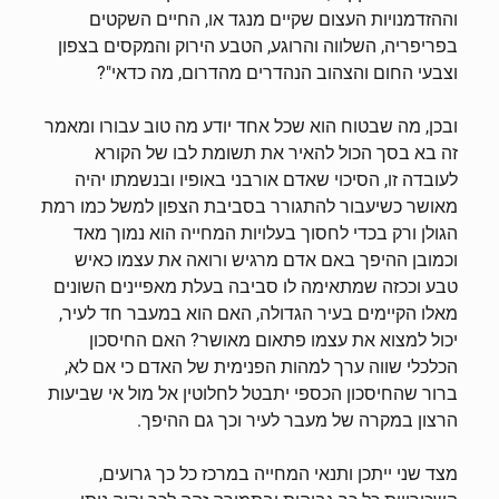
וההזדמנויות העצום שקיים מנגד או, החיים השקטים
בפריפריה, השלווה והרוגע, הטבע הירוק והמקסים בצפון
וצבעי החום והצהוב הנהדרים מהדרום, מה כדאי"?
ובכן, מה שבטוח הוא שכל אחד יודע מה טוב עבורו ומאמר
זה בא בסך הכול להאיר את תשומת לבו של הקורא
לעובדה זו, הסיכוי שאדם אורבני באופיו ובנשמתו יהיה
מאושר כשיעבור להתגורר בסביבת הצפון למשל כמו רמת
הגולן ורק בכדי לחסוך בעלויות המחייה הוא נמוך מאד
וכמובן ההיפך באם אדם מרגיש ורואה את עצמו כאיש
טבע וככזה שמתאימה לו סביבה בעלת מאפיינים השונים
מאלו הקיימים בעיר הגדולה, האם הוא במעבר חד לעיר,
יכול למצוא את עצמו פתאום מאושר? האם החיסכון
הכלכלי שווה ערך למהות הפנימית של האדם כי אם לא,
ברור שהחיסכון הכספי יתבטל לחלוטין אל מול אי שביעות
הרצון במקרה של מעבר לעיר וכך גם ההיפך.
מצד שני ייתכן ותנאי המחייה במרכז כל כך גרועים,