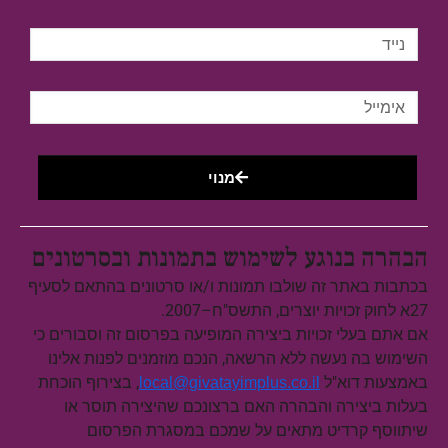
מנוי
הבהרה בנוגע לשימוש בתמונות ובסרטונים
בכתבות באתר זה שולבו תמונות ו/או סרטונים בהתאם לסעיף
27א לחוק זכויות יוצרים, התשס"ח–2007.
אם אתם בעלי זכויות ביצירה המופיעה בפרסום זה וסבורים כי
השימוש בה נעשה ללא הרשאה, הנכם מוזמנים לפנות אלינו
באמצעות דוא"ל
, בצירוף הוכחת
local@givatayimplus.co.il
בעלות ביצירה והבהרה האם ברצונכם שהיצירה תוסר או
שיתווסף קרדיט מתאים על שמכם במסגרת הפרסום