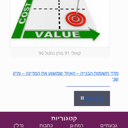
קאולי 91 מתן נסטל 96
מדד תשומות הבנייה – האחד שמשגע את המדינה – פרק
שני
קראו עוד
קטגוריות
גבעתיים
כתבות
נדל"ן
רמת-גן