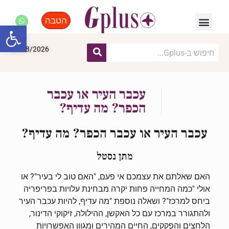
הטבה
פנאי, לייף סטייל, קניות
התחדשות עירונית
מומחים מקצועיים
פתח סרגל
08/08/2026
עכבר העיר או עכבר
הכפר? מה עדיף?
עכבר העיר או עכבר הכפר? מה עדיף?
מתן נסטל
האם שאלתם את עצמכם אי פעם, "האם טוב לי בעיר"? או
אולי "כמה המחייה פחות יקרה מבחינת עלויות בפריפריה
ביחס למרכז"? ושאלה נוספת "מה עדיף, להיות עכבר העיר
ולהתגורר במרכז עם כל האקשן, ההילולה, זיקוקי הדינור,
הלחצים והפקקים, החיים המהירים ומגוון האפשרויות