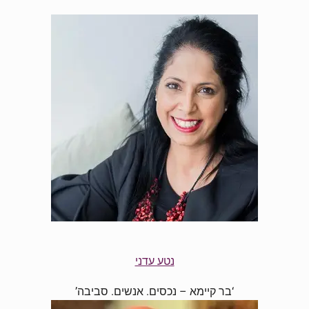
נטע עדני
‘בר קיימא – נכסים. אנשים. סביבה’