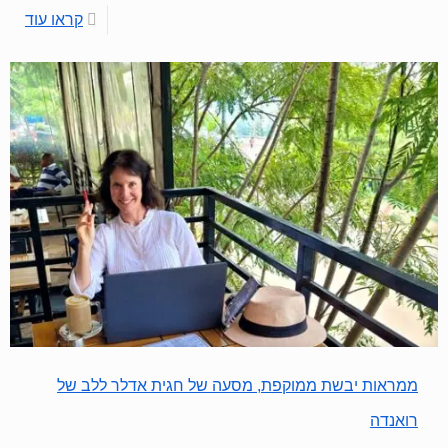
קראו עוד
ממראות יבשת ממוקפת, מסעה של חגית אדלר ללב של
רואנדה