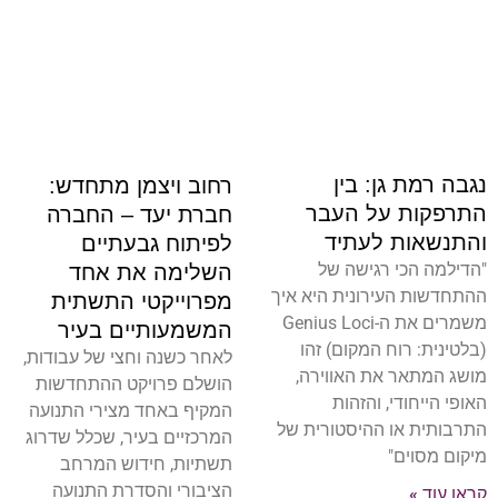
נגבה רמת גן: בין
רחוב ויצמן מתחדש:
התרפקות על העבר
חברת יעד – החברה
והתנשאות לעתיד
לפיתוח גבעתיים
"הדילמה הכי רגישה של
השלימה את אחד
ההתחדשות העירונית היא איך
מפרוייקטי התשתית
משמרים את ה-Genius Loci
המשמעותיים בעיר
(בלטינית: רוח המקום) זהו
לאחר כשנה וחצי של עבודות,
מושג המתאר את האווירה,
הושלם פרויקט ההתחדשות
האופי הייחודי, והזהות
המקיף באחד מצירי התנועה
התרבותית או ההיסטורית של
המרכזיים בעיר, שכלל שדרוג
מיקום מסוים"
תשתיות, חידוש המרחב
הציבורי והסדרת התנועה
קראו עוד »