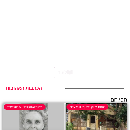
לעוד
הכתבות האהובות
הכי חם
יזמות ושווק נדל"ן // נטע עדני
יזמות ושווק נדל"ן // נטע עדני