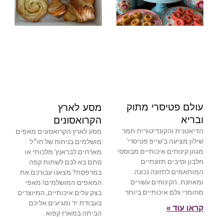
עולם פטיסרי מתוק
מסע לארץ
ובריא
הקרואסונים
הדיאטנית והקונדיטורית תמר
מסע לארץ הקרואסונים מאפים
שילון מציעה ב'שייפ פטיסרי'
מושלמים בניחוח של חו״ל
מגוון קינוחים איכותיים מבוססי
מארחים לבראנץ' מלכותי או
חלבון וסיבים תזונתיים
סתם בא לכם לשתות קפה
המותאמים לתזונה נכונה
במרפסת? מצאנו עבורכם את
ומאוזנת. הקינוחים עשויים
המאפים המושלמים! מאפי
מחומרי גלם איכותיים ביותר
בצק עלים איכותיים, המיוצרים
בעבודת יד ומגיעים אליכם
קראו עוד »
הביתה במארז קפוא