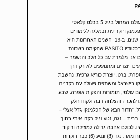
ברט החלה את דרכה בעולם המחול בגיל 5 בבלט קלאסי
למנקו יוקרתית ובמלגה ללימודים
בספרד, שם שהתה שש שנים. ב-13 השנים האחרונות היא
יוצרת ומלמדת פלמנקו בסטודיו PASITO שהקימה בשכונת
ם אני מלמדת עם כל הלב והנשמה –
עים ויוצרים ומתנועעים לא רק דרך
רת. ברט, יוצרת כוריאוגרפית, נחשבת
קו בישראל ומשתפת פעולה עם רקדנים
שם עולמי, תזמורות והפקות אופרה. שבע
ו להכרה והצלחה רבה ולקחו חלק
. "הדור הבא של הפלמנקו גדל אצלי –
בבית – נגה, נטע וגיל רקדו איתי בתוך
. לכולם אהבה גדולה למוזיקה וריקוד
וחוש הקצב שלהם מפותח מאד. נגה (8) ונטע (6) כבר רוקדות