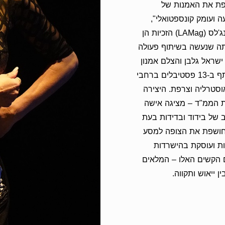
וחפת את האמנות של
 ועומק קונספטואלי",
נכתב על היצירה במגזין בלוס אנג'לס (LAMag) הזכיות הן
רי יצירתה שנעשה בשיתוף פעולה
ישראל גלבן והצלם אמנון
חורי. הוידאו-דאנס הוזמן להשתתף ב-13 פסטיבלים ברחבי
וסטרליה וצרפת. היצירה
ת הממ"ד – מציגה אישה
 של בידוד ובדידות בעת
חושפת את הצופה למסע
ות ועוסקת בהישרדות
 הקשים האלו – המלאים
 ייאוש ותקווה.