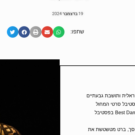
19 בדצמבר 2024
שתפו:
ראלית ותושבת גבעתיים
רס Most Creative בפסטיבל סרטי המחול
בדאלאס ובפרס Best Dance Short Film בפסטיבל
מסך, ברט מטשטשת את