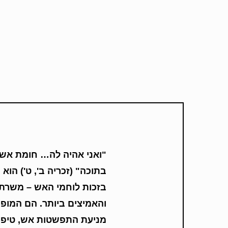
"
ואני אהיה לה… חומת אש 
בתוכה" (זכריה ב', ט') הו
בזכות לוחמי האש – משרתי
והאמיצים ביותר
.
הם המופקד
מניעת התפשטות אש, טיפו