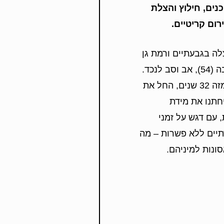
נים, חילוץ והצלת
רום קריטיים
.
ה בגבעתיים ורמת גן
הוא טפסר משנה אבי קורדובה (54), אב וסב לנכד.
הוא משרת במערך הכבאות מזה 32 שנים, החל את
חתנו את מידת
 עם דגש על זמני
תיים ללא פשרות – מה
נות למיניהם.