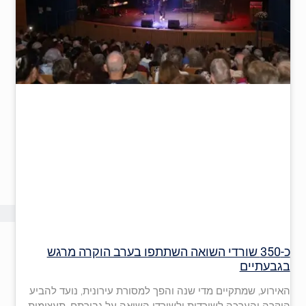
כ-350 שורדי השואה השתתפו בערב הוקרה מרגש
בגבעתיים
האירוע, שמתקיים מדי שנה והפך למסורת עירונית, נועד להביע
הוקרה והערכה לשורדות ולשורדי השואה על גבורתם, תעצומות