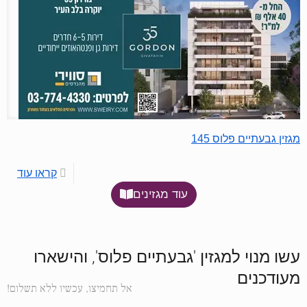
מגזין גבעתיים פלוס 145
קראו עוד
עוד מגזינים
עשו מנוי למגזין 'גבעתיים פלוס', והישארו
מעודכנים
אל תחמיצו, עכשיו ללא תשלום!