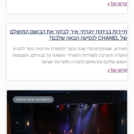
קראו עוד»
תיירות בניחוח יוקרתי: איך לבחור את הבושם המושלם
של CHANEL לנסיעה הבאה שלכם?
האירוע, שמתקיים מדי שנה והפך למסורת עירונית, נועד להביע
הוקרה והערכה לשורדות ולשורדי השואה על גבורתם, תעצומות
הנפש שלהם ותרומתם לחברה ולמדינת ישראל
קראו עוד»
חדשות העיר גבעתיים פלוס