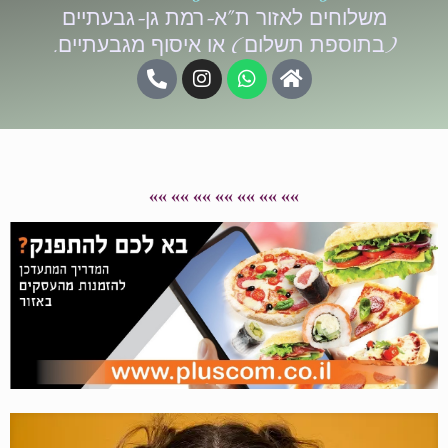
משלוחים לאזור ת"א-רמת גן-גבעתיים
(בתוספת תשלום) או איסוף מגבעתיים.
»» »» »» »» »» »» »»