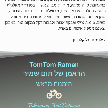
בתערובת סויה, סאקה, מירין וקומבו; צ'אשו – בטן חזיר מגולגלת
כבושה במלח ודגים מיובשים, מבושלת בסו ויד, פרוסה וצרובה;
שמן ארומטי שמורכב משומן חזיר מזוקק מתוצרת בית מתובל
בשום, ג'ינג'ר, צ'ילי ואבקת אצות; ולבבות דקל במקום נצרי במבוק
שאינם מספיק איכותיים בארץ.
צילומים: גל קלדרון
TomTom Ramen
הראמן של תום שמיר
הזמנות מראש
Takeaway And Delivery