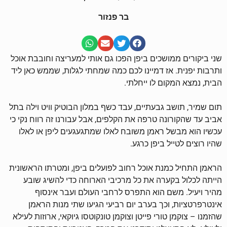
בר פנזור
שני ביקורים ממושכים ביפן הפכו גם אותי למעריצה וחובבת אוכל
ותרבות יפנית. אז דמיינו לכם כמה שמחתי לגלות, שממש כאן ליד
הבית, נמצא המקום לו ייחלתי.
תום שמיר, תושב גבעתיים, עבד כשף במלון הבוטיק וויט וילה בתל
אביב עד שהקורונה טרפה את הקלפים, אבל עבורנו זה רווח נקי כי
עכשיו הוא מבשל ראמן משובח לאלו שמתגעגעים ליפן או לאלו
שהיו רוצים לטייל ביפן כרגע.
הראמן התחיל כמנת אוכל רחוב לפועלים ביפן, ומטרתו הראשונית
הייתה לכלול בקערה את כל מרכיבי הארוחה כדי להשיג שובע
מהיר ויעיל. משם הוא התפרס לרחבי העולם ועבר אינסוף
אינטרפרטציות, וכך בערב יום רביעי הגיעו שתי מנות הראמן
שהזמנו – צוקמן טורי פייטן וצוקמן טונקוטסו גיוקאי, ארוזות לעילא