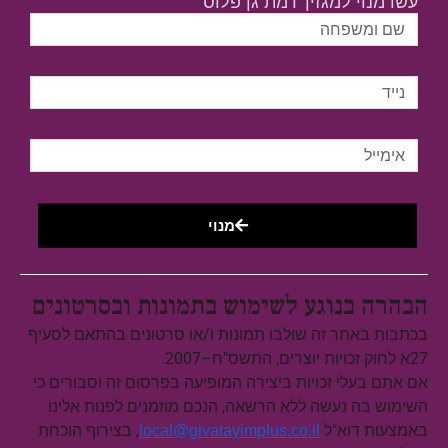
עשו מנוי למגזין 'רמת גן פלוס'
מנוי
הבהרה בנוגע לשימוש בתמונות ובסרטונים
בכתבות באתר זה שולבו תמונות ו/או סרטונים בהתאם לסעיף
27א לחוק זכויות יוצרים, התשס"ח–2007.
אם אתם בעלי זכויות ביצירה המופיעה בפרסום זה וסבורים כי
השימוש בה נעשה ללא הרשאה, הנכם מוזמנים לפנות אלינו
באמצעות דוא"ל
, בצירוף הוכחת
local@givatayimplus.co.il