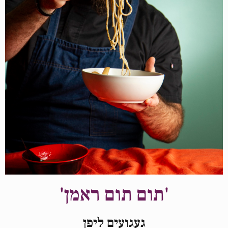
'תום תום ראמן'
געגועים ליפן