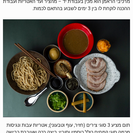
מרכיבי הראמן הוא מכין בעבודת יד – מהציר ועד האטריות ועבודת
ההכנה לוקחת לו בין 3 ימים לשבוע בהתאם לכמות.
תום מציע 3 סוגי צירים (חזיר, עוף וטבעוני); אטריות עבות ונגיסות
מכמה סוגי קמחים כולל כוסמין וסובין; ביצה רכה שעוברת כבישה