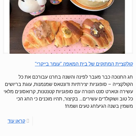
קולקציית המתוקים של בית המאפה "עומר בייקרי"
חג החנוכה כבר מעבר לפינה והשנה בחרנו עבורכם את כל
הקולקצייה – סופגניות יצירתיות ודונטאס שמנמנות, עוגת בריושים
עשירה וטארט סנט הונורה עם סופגניות קטנטנות, קרואסונים מלאי
כל טוב ושוקולדים עשירים… בקיצור, תהיו מוכנים כי החג הכי
משמין בשנה הגיע!חג טעים ושמח!
קראו עוד