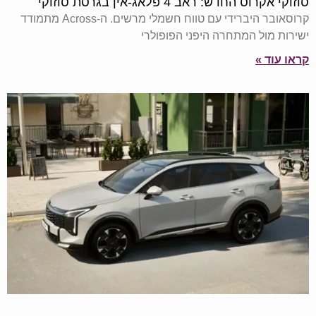
סוזוקי אקרוס החדש: ראב 4 פלאג‑אין בגרסת סוזוקי
קרוסאובר היברידי עם טווח חשמלי מרשים. ה-Across מתמודד
ישירות מול המתחרה היפני הפופולרי
קראו עוד »