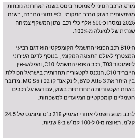
מותג הרכב הסיני ליפמוטור ביסס בשנה האחרונה נוכחות
משמעותית בשוק הרכב המקומי. לפי נתוני החברה, בשנת
2025 נמסרו כ-600 אלף כלי רכב נתון המשקף צמיחה
שנתית של למעלה מ-100%.
ה-B10 רכב הפנאי החשמלי הקומפקטי הוא דגם רביעי
המצטרף לאולם התצוגה המקומי, בנוסף לדגם העירוני
ליפמוטור T03, רכב הפנאי החשמלי C10, והפלאג-אין
הייבריד C10, הנכנס לקטגוריה תחרותית בישראל הכוללת
בין היתר את BYD Atto 3, לינק אנד קו 02 ו-MG S5. מדובר
באחת הקטגוריות התחרותיות בשוק, עם דגש על רכבים
חשמליים קומפקטיים המיועדים למשפחות.
לרכב מנוע חשמלי אחורי המפיק 218 כ"ס ומומנט של 24.5
קג"מ. תאוצה מ-0 ל-100 קמ"ש ב-8 שניות.