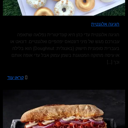
חגיגה אלגנטית
חגיגה אלגנטית עדי כהן היא קונדיטורית נפלאה שתאפה
עבורכם מגש של מיני דונטאס יפהפיים ואלגנטיים. דונאט או
בעברית סופגנית חישוק (באנגלית: Doughnut) הוא בלילה
או עיסה מתוקה המטוגנת בשמן עמוק אבל עדי אופה אותם
וכך
[…]
קראו עוד