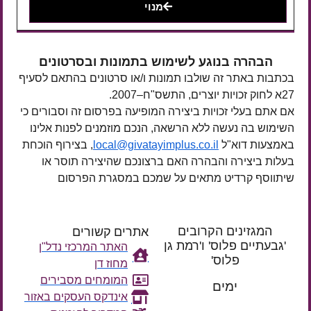
מנוי
הבהרה בנוגע לשימוש בתמונות ובסרטונים
בכתבות באתר זה שולבו תמונות ו/או סרטונים בהתאם לסעיף
27א לחוק זכויות יוצרים, התשס"ח–2007.
אם אתם בעלי זכויות ביצירה המופיעה בפרסום זה וסבורים כי
השימוש בה נעשה ללא הרשאה, הנכם מוזמנים לפנות אלינו
באמצעות דוא"ל
local@givatayimplus.co.il
, בצירוף הוכחת
בעלות ביצירה והבהרה האם ברצונכם שהיצירה תוסר או
שיתווסף קרדיט מתאים על שמכם במסגרת הפרסום
המגזינים הקרובים
אתרים קשורים
'גבעתיים פלוס' ו'רמת גן
האתר המרכזי נדל"ן
פלוס'
מחוז דן
רק עוד
המומחים מסבירים
ימים
אינדקס העסקים באזור