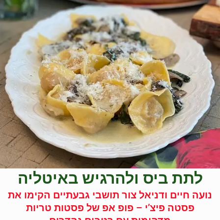
לתת ביס ולהרגיש באיטליה
נועה חיים ודניאל צור תושבי גבעתיים הקימו את
פסטה פיצ’י – פופ אפ של פסטות טריות