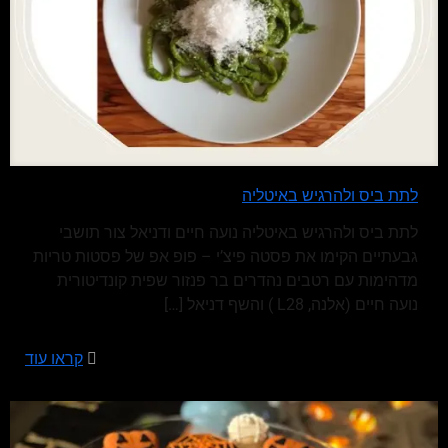
לתת ביס ולהרגיש באיטליה
לתת ביס ולהרגיש באיטליה נועה חיים ודניאל צור תושבי
גבעתיים הקימו את פסטה פיצ’י – פופ אפ של פסטות טריות
מדהימות עם רטבים נהדרים בר פנזור שפית קונדיטורית
נועה חיים (אלנה, L28 ) והשף דניאל
[…]
קראו עוד