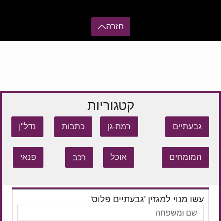
חזרה
קטגוריות
גבעתיים
כתבות
נדל"ן
רמת-גן
המומחים
אוכל
רכב
פנאי
עשו מנוי למגזין 'גבעתיים פלוס'