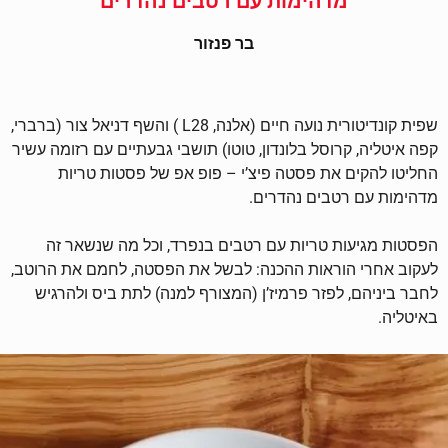
מדהימות עם רטבים נהדרים
בר פנזור
שפית קונדיטורית נועה חיים (אלנה, L28 ) והשף דניאל צור (ברברי,
קפה איטליה, קרוסל בלונדון, טוטו) תושבי גבעתיים עם רזומה עשיר
החליטו להקים את פסטה פיצ’י – פופ אפ של פסטות טריות
מדהימות עם רטבים נהדרים.
הפסטות מגיעות טריות עם רטבים בנפרד, וכל מה שנשאר זה
לעקוב אחרי הוראות ההכנה: לבשל את הפסטה, לחמם את הרוטב,
לחבר ביניהם, לפזר פרמיז’ן (המצורף למנה) לתת ביס ולהרגיש
באיטליה.