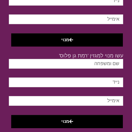
מנוי
עשו מנוי למגזין 'רמת גן פלוס'
מנוי