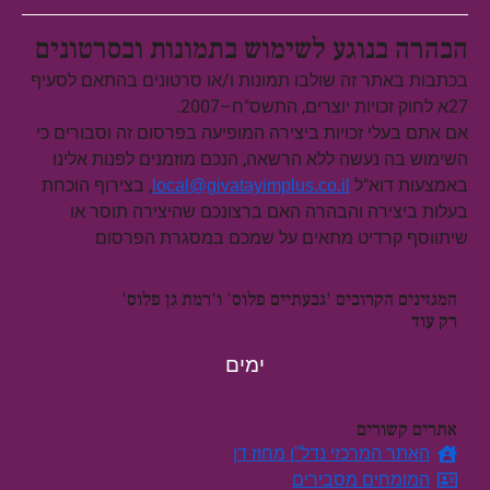
הבהרה בנוגע לשימוש בתמונות ובסרטונים
בכתבות באתר זה שולבו תמונות ו/או סרטונים בהתאם לסעיף
27א לחוק זכויות יוצרים, התשס"ח–2007.
אם אתם בעלי זכויות ביצירה המופיעה בפרסום זה וסבורים כי
השימוש בה נעשה ללא הרשאה, הנכם מוזמנים לפנות אלינו
באמצעות דוא"ל
, בצירוף הוכחת
local@givatayimplus.co.il
בעלות ביצירה והבהרה האם ברצונכם שהיצירה תוסר או
שיתווסף קרדיט מתאים על שמכם במסגרת הפרסום
המגזינים הקרובים 'גבעתיים פלוס' ו'רמת גן פלוס'
רק עוד
ימים
אתרים קשורים
האתר המרכזי נדל"ן מחוז דן
המומחים מסבירים