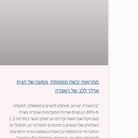
ממראות יבשת ממוקפת, מסעה של חגית
אדלר ללב של רואנדה
"ברואנדה יש רוב מוחלט לנשים בממשלה, למעלה
מ-80% הן נשים-שרות המקדמות אג'נדה נשית
מובהקת שבראשה קידום הביטחון הנשי במדינה […]
הצלחתן של הנשים בתחומים הפוליטיים, הכלכליים
והחברתיים נתפסת ברואנדה כאסטרטגיה התורמת
לקידומה הלאומי, החברתי והכלכלי של המדינה"