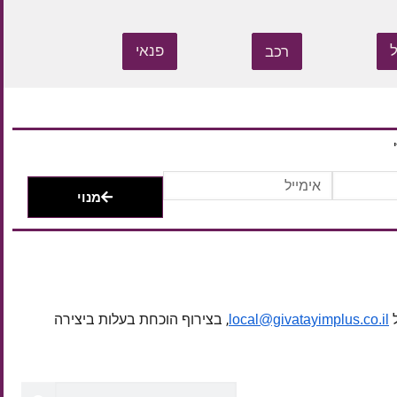
רכב
פנאי
מנוי
ל
, בצירוף הוכחת בעלות ביצירה
local@givatayimplus.co.il