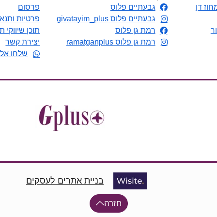
חוז דן
גבעתיים פלוס
פרסום
גבעתיים פלוס givatayim_plus
פרטיות ותנאי
ר
רמת גן פלוס
תוכן שיווקי ת
רמת גן פלוס ramatganplus
יצירת קשר
שלחו אלי
בניית אתרים לעסקים
חזרה