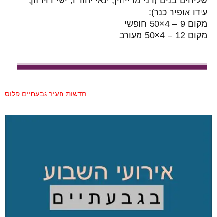
שליחים בנים (רני מרייחין, ינאי יהודה, ישי דוידזון,
עידו אופיר כנר):
מקום 9 – 4×50 חופשי
מקום 12 – 4×50 מעורב
חדשות העיר גבעתיים פלוס