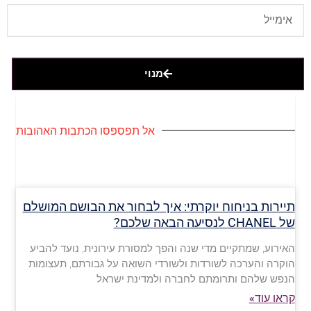
מנוי
אל תפספסו הכתבות האהובות
תיירות בניחוח יוקרתי: איך לבחור את הבושם המושלם
של CHANEL לנסיעה הבאה שלכם?
האירוע, שמתקיים מדי שנה והפך למסורת עירונית, נועד להביע
הוקרה והערכה לשורדות ולשורדי השואה על גבורתם, תעצומות
הנפש שלהם ותרומתם לחברה ולמדינת ישראל
קראו עוד»