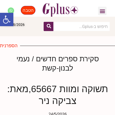
הטבה
פנאי, לייף סטייל, קניות
התחדשות עירונית
מומחים מקצועיים
פתח סרגל
09/08/2026
הספרנית
סקירת ספרים חדשים / נעמי
לבנון-קשת
תשוקה ומוות 65667,מאת:
צביקה ניר
24/5/2026