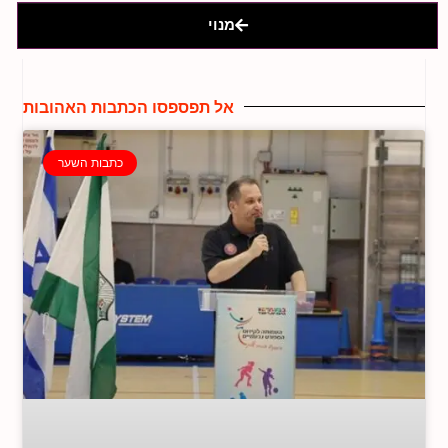
מנוי
אל תפספסו הכתבות האהובות
כתבות השער