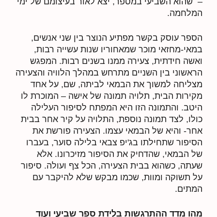
– שהוא השביעי במספר, יצא לאור בעיצומם של ימי
המלחמה.
הספר עוסק בקשר מפתיע הנוצר בין שני אנשים,
במאי-מחזאי מוכר שמאחוריו שנות עשייה רבות,
ואשה חידתית, צעירה ממנו בשנים רבות. המפגש
הראשוני בין השניים מתרחש במהלך הלוויה והצעירה
מצליחה למשוך את הבמאי לביתה, שם, על אחד
מקירות הבית, תלויה תמונה של אישה – המוכרת לו
היטב. והתמונה הזו היא המפתח לסיפור העלילה
כולו, לצד תמונה נוספת, התלויה על קיר אחר בבית
אחר- והיא של הבמאי עצמו. הצעירה פורשת את
הסיפור שתחילתו בג'יפ צבאי בלילה סוער, בעברו
של הבמאי, שהדחיק את הסיפור מזיכרונו. אלא
שעתה, כשהוא בבית הצעירה, הכל צף ועולה. סיפור
על תשוקה ומוות, שכמו מבקש שלא להיקבר עם
המתים.
מהו מדד ההתרגשות בלידת ספר שביעי ועוד