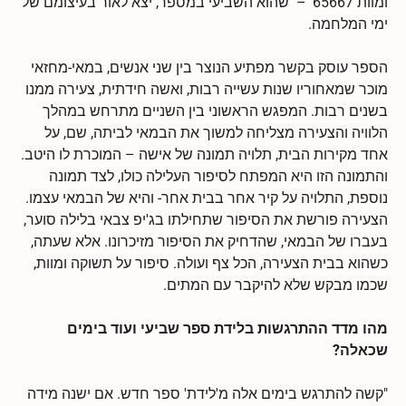
ומוות 65667' – שהוא השביעי במספר, יצא לאור בעיצומם של
ימי המלחמה.
הספר עוסק בקשר מפתיע הנוצר בין שני אנשים, במאי-מחזאי
מוכר שמאחוריו שנות עשייה רבות, ואשה חידתית, צעירה ממנו
בשנים רבות. המפגש הראשוני בין השניים מתרחש במהלך
הלוויה והצעירה מצליחה למשוך את הבמאי לביתה, שם, על
אחד מקירות הבית, תלויה תמונה של אישה – המוכרת לו היטב.
והתמונה הזו היא המפתח לסיפור העלילה כולו, לצד תמונה
נוספת, התלויה על קיר אחר בבית אחר- והיא של הבמאי עצמו.
הצעירה פורשת את הסיפור שתחילתו בג'יפ צבאי בלילה סוער,
בעברו של הבמאי, שהדחיק את הסיפור מזיכרונו. אלא שעתה,
כשהוא בבית הצעירה, הכל צף ועולה. סיפור על תשוקה ומוות,
שכמו מבקש שלא להיקבר עם המתים.
מהו מדד ההתרגשות בלידת ספר שביעי ועוד בימים
שכאלה?
"קשה להתרגש בימים אלה מ'לידת' ספר חדש. אם ישנה מידה