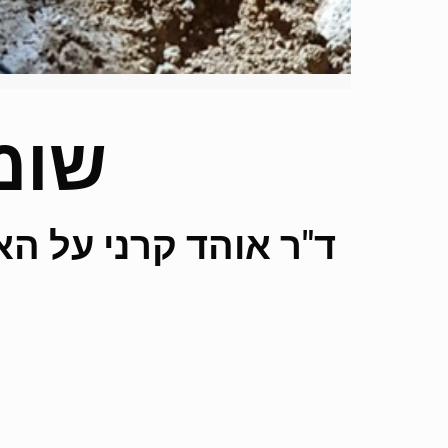
שומ
ד"ר אוהד קרני על הא