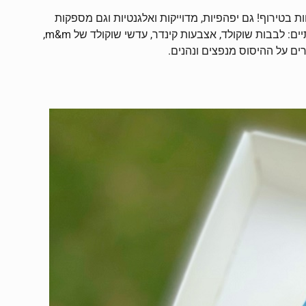
אות ניפוץ משוקולד שוות בטירוף! גם יפהפיות, מדוייקות ואלגנטיות וגם מספקות
רגעים של כייף בהם מנפצים בעזרת פטיש העץ המצורף את קופסת השוקולד (הטעימה מאוד) ומגלים בתוכה ממתקים נפלאים ואיכותיים: לבבות שוקולד, אצבעות קינדר, עדשי שוקולד של m&m,
ים על ההיסוס מנפצים ונהנים.