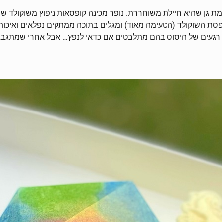
אר המשלוח המפתיע אנחנו מעניקים לנופר בת ה-20 מרמת גן שהיא חיילת משוחררת. נופר מכינה קופס
 יש רגעים של היסוס בהם מתלבטים אם כדאי לנפץ… אבל אחרי שמתגבר