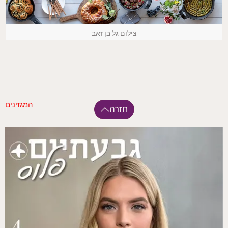
צילום גל בן זאב
המגזינים
חזרה