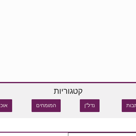
קטגוריות
בות
נדל"ן
המומחים
אוכל