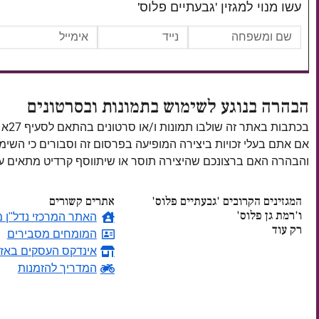
עשו מנוי למגזין 'גבעתיים פלוס'
הבהרה בנוגע לשימוש בתמונות ובסרטונים
בכתבות באתר זה שולבו תמונות ו/או סרטונים בהתאם לסעיף 27א לחוק זכויות יוצרים, התשס"ח–2007.
אם אתם בעלי זכויות ביצירה המופיעה בפרסום זה וסבורים כי השי
והבהרה האם ברצונכם שהיצירה תוסר או שיתווסף קרדיט מתאים
המגזינים הקרובים 'גבעתיים פלוס'
אתרים קשורים
ו'רמת גן פלוס'
האתר המרכזי נדל"ן מ
רק עוד
המומחים מסבירים
אינדקס העסקים באזו
ימים
המדריך להזמנות