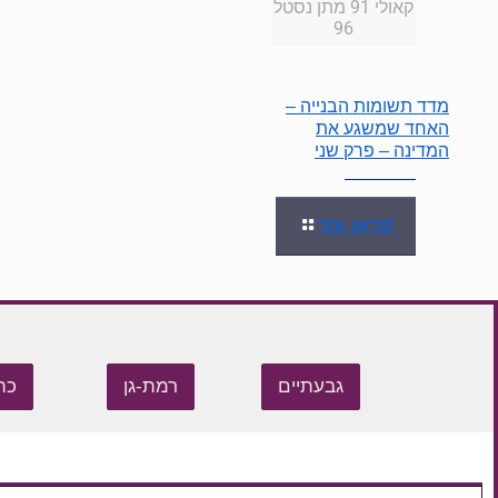
קאולי 91 מתן נסטל
96
מדד תשומות הבנייה –
האחד שמשגע את
המדינה – פרק שני
קראו עוד
גבעתיים
רמת-גן
כת