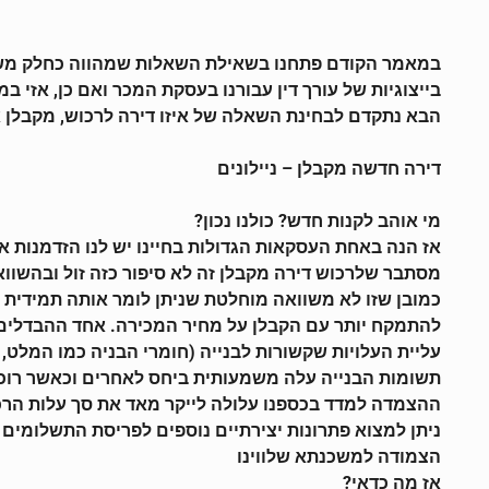
במאמר הקודם פתחנו בשאילת השאלות שמהווה כחלק משיח 
בייצוגיות של עורך דין עבורנו בעסקת המכר ואם כן, אזי 
הבא נתקדם לבחינת השאלה של איזו דירה לרכוש, מקבלן א
דירה חדשה מקבלן – ניילונים
מי אוהב לקנות חדש? כולנו נכון?
אז הנה באחת העסקאות הגדולות בחיינו יש לנו הזדמנות אמי
מסתבר שלרכוש דירה מקבלן זה לא סיפור כזה זול ובהשוואה לדירות יד 
כמובן שזו לא משוואה מוחלטת שניתן לומר אותה תמידית 
להתמקח יותר עם הקבלן על מחיר המכירה. אחד ההבדלים 
עליית העלויות שקשורות לבנייה (חומרי הבניה כמו המלט,
תשומות הבנייה עלה משמעותית ביחס לאחרים וכאשר רוכשים
ההצמדה למדד בכספנו עלולה לייקר מאד את סך עלות הרכ
ניתן למצוא פתרונות יצירתיים נוספים לפריסת התשלומים 
הצמודה למשכנתא שלווינו
אז מה כדאי?