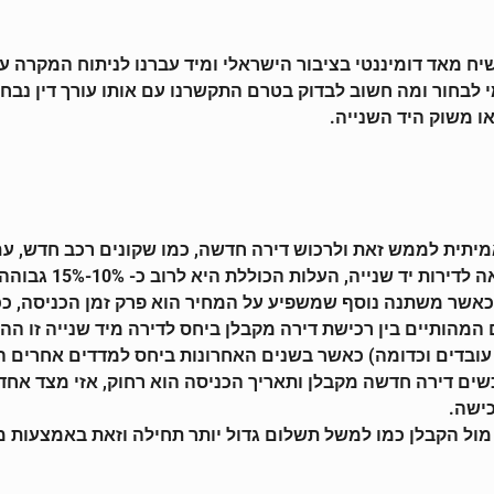
מאד דומיננטי בציבור הישראלי ומיד עברנו לניתוח המקרה עם
במי לבחור ומה חשוב לבדוק בטרם התקשרנו עם אותו עורך דין נב
ו משוק היד השנייה.
תית לממש זאת ולרכוש דירה חדשה, כמו שקונים רכב חדש, עם הניי
שנייה, העלות הכוללת היא לרוב כ- 10%-15% גבוהה יותר.
כאשר משתנה נוסף שמשפיע על המחיר הוא פרק זמן הכניסה, ככל 
המהותיים בין רכישת דירה מקבלן ביחס לדירה מיד שנייה זו 
 עובדים וכדומה) כאשר בשנים האחרונות ביחס למדדים אחרים הק
 דירה חדשה מקבלן ותאריך הכניסה הוא רחוק, אזי מצד אחד ''נר
ישה.
מול הקבלן כמו למשל תשלום גדול יותר תחילה וזאת באמצעות מ