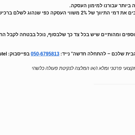
ביותר עבורנו למימון העסקה.
דעה נוספת בהשוואה זו היא שהרוכשים מקבלן, לרוב, חוסכים את דמי התיו
ספים ומהותיים שיש בכל צד כך שלבסוף, נוכל בבטחה לקבל הח
'הבית שלכם – להתחלה חדשה'' נייד:
בפייסבוק: Matan Nestel
050-6795813
 מקצועי פרטני ומלא ו/או המלצה לנקיטת פעולה כלשהי