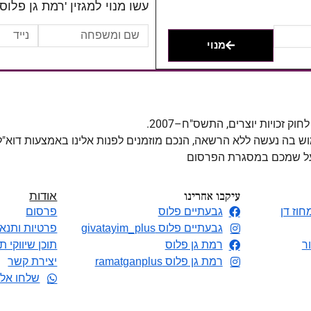
עשו מנוי למגזין 'רמת גן פלוס'
מנוי
מוש בה נעשה ללא הרשאה, הנכם מוזמנים לפנות אלינו באמצעות דוא"
 על שמכם במסגרת הפרסום
עיקבו אחרינו
אודות
חוז דן
גבעתיים פלוס
פרסום
גבעתיים פלוס givatayim_plus
פרטיות ותנאי
ר
רמת גן פלוס
תוכן שיווקי ת
רמת גן פלוס ramatganplus
יצירת קשר
שלחו אלי