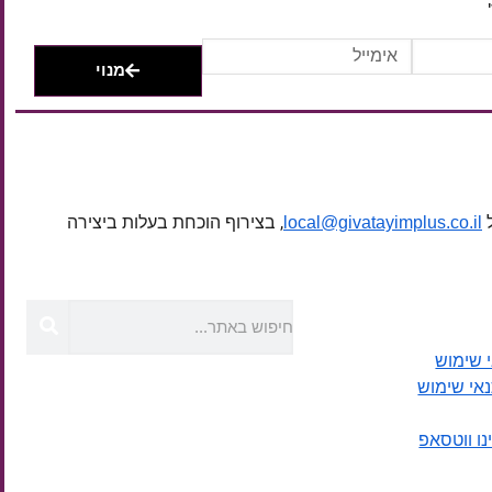
מנוי
ל
, בצירוף הוכחת בעלות ביצירה
local@givatayimplus.co.il
 שימוש
נאי שימוש
נו ווטסאפ