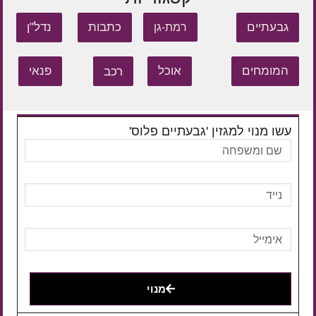
גבעתיים
כתבות
נדל"ן
רמת-גן
המומחים
אוכל
רכב
פנאי
עשו מנוי למגזין 'גבעתיים פלוס'
מנוי