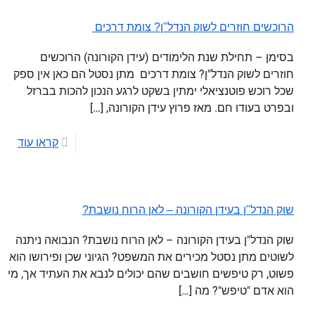
הרוכשים חוזרים לשוק הנדל"ן? צומת דרכים
בסימן – תחילת שנת הלימודים (עידן הקורונה) הרוכשים
חוזרים לשוק הנדל"ן? צומת דרכים מתן נסטל הם כאן אין ספק
שכל רוכש פוטנציאלי ימתין בשקט לרגע הנכון להכות בברזל
ובפרט בעודו חם. מאז פרוץ עידן הקורונה,
[…]
קראו עוד
שוק הנדל"ן בעידן הקורונה – לאן הרוח נושבת?
שוק הנדל"ן בעידן הקורונה – לאן הרוח נושבת? הנבואה ניתנה
לשוטים מתן נסטל מכירים את המשפט? הגיוני שכן ופירושו הוא
פשוט, רק טיפשים חושבים שהם יכולים לנבא את העתיד אך, מי
הוא אדם "טיפש"? מה
[…]