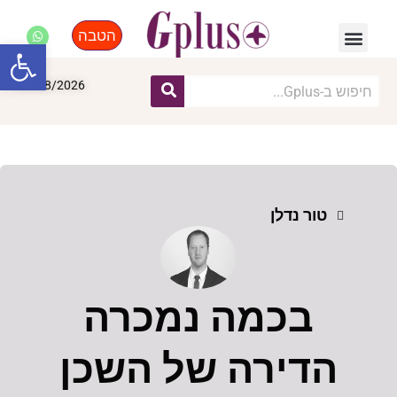
הטבה
פנאי, לייף סטייל, קניות
התחדשות עירונית
מומחים מקצועיים
פתח סרגל
07/08/2026
טור נדלן
בכמה נמכרה
הדירה של השכן