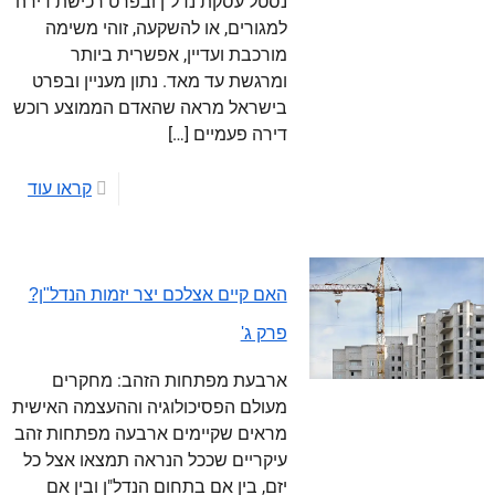
נסטל עסקת נדל"ן ובפרט רכישת דירה
למגורים, או להשקעה, זוהי משימה
מורכבת ועדיין, אפשרית ביותר
ומרגשת עד מאד. נתון מעניין ובפרט
בישראל מראה שהאדם הממוצע רוכש
דירה פעמיים
[…]
קראו עוד
האם קיים אצלכם יצר יזמות הנדל"ן?
פרק ג'
ארבעת מפתחות הזהב: מחקרים
מעולם הפסיכולוגיה וההעצמה האישית
מראים שקיימים ארבעה מפתחות זהב
עיקריים שככל הנראה תמצאו אצל כל
יזם, בין אם בתחום הנדל"ן ובין אם