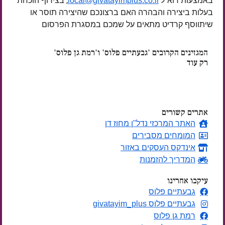
באמצעות דוא"ל
, בצירוף הוכחת
local@givatayimplus.co.il
בעלות ביצירה והבהרה האם ברצונכם שהיצירה תוסר או
שיתווסף קרדיט מתאים על שמכם במסגרת הפרסום
המגזינים הקרובים 'גבעתיים פלוס' ו'רמת גן פלוס'
רק עוד
ימים
אתרים קשורים
האתר המרכזי נדל"ן מחוז דן
המומחים מסבירים
אינדקס העסקים באזור
המדריך להזמנות
עיקבו אחרינו
גבעתיים פלוס
גבעתיים פלוס givatayim_plus
רמת גן פלוס