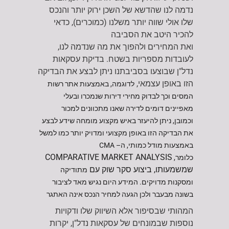
נדמה לנו שהדשא של השכן ירוק יותר והנכס
שלו אולי שווה יותר משלנו (כמוכרים), כדאי
להכיר היטב את הסביבה
ואת המחירים ולהפוך את מה שנדמה לנו,
לעובדות מספריות בשטח. בדיקת עסקאות
נדל"ן שבוצעו בסביבתנו ניתן לבצע את הבדיקה
הזו באופן עצמאי,
לדוגמה, באמצעות אתר רשות
המסים
וכך לבדוק מחירי דירות שנמכרו ובעלי
מאפיינים דומים לדירה שאנו מתכוונים למכור
וכמובן,
ניתן להיעזר באיש מקצוע מומחה שידע לבצע
את הבדיקה הזו באופן מקצועי ומדויק יותר כמו למשל
באמצעות מודל כמותי, ה– CMA
COMPARATIVE MARKET ANALYSIS
כלומר,
שמשמעותו, ביצוע סקר שוק עם
מתודיקה
ומסקנות מדויקים.
המידע היום נגיש מאד לציבור
בשונה מבעבר ולכן הגעה למחיר הנכס אינה האתגר
המהותי שבסיפור אלא השיווק שלו ודקויות
נוספות שבמונחים של עסקאות נדל"ן, יקרות