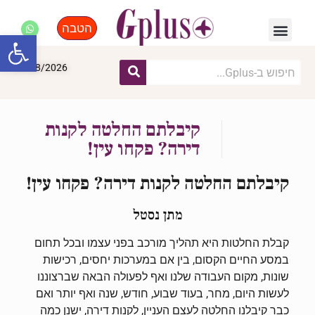
הטבה
פנאי, לייף סטייל, קניות
התחדשות עירונית
מומחים מקצועיים
פתח סרגל
07/08/2026
קיבלתם החלטה לקנות
דירה? פקחו עין!
קיבלתם החלטה לקנות דירה? פקחו עין!
מתן נסטל
קבלת החלטות היא תהליך מורכב בפני עצמו ובכל תחום
במסע החיים הקסום, בין אם במערכות יחסים, רכישות
שונות, מקום העבודה שלנו ואף לפעולה הבאה שברצוננו
לעשות היום, מחר, בעוד שבוע, חודש, שנה ואף יותר ואם
כבר קיבלנו החלטה לעצם העניין, לקנות דירה, ישנן כמה