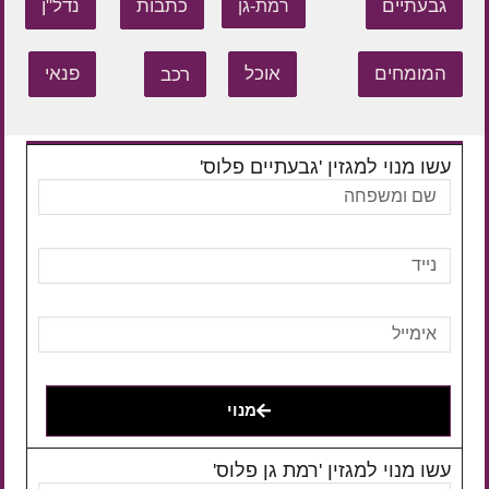
גבעתיים
כתבות
נדל"ן
רמת-גן
המומחים
אוכל
רכב
פנאי
עשו מנוי למגזין 'גבעתיים פלוס'
מנוי
עשו מנוי למגזין 'רמת גן פלוס'