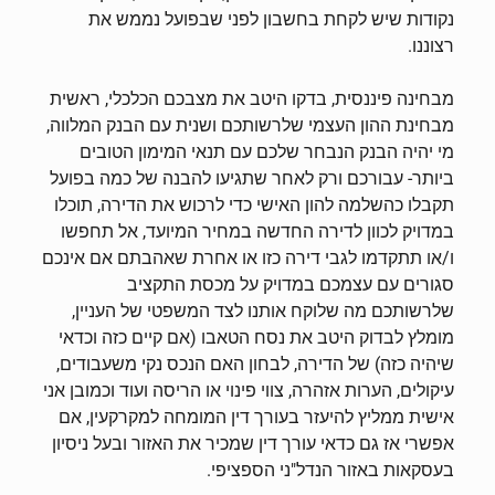
נקודות שיש לקחת בחשבון לפני שבפועל נממש את
רצוננו.
מבחינה פיננסית, בדקו היטב את מצבכם הכלכלי, ראשית
מבחינת ההון העצמי שלרשותכם ושנית עם הבנק המלווה,
מי יהיה הבנק הנבחר שלכם עם תנאי המימון הטובים
ביותר- עבורכם ורק לאחר שתגיעו להבנה של כמה בפועל
תקבלו כהשלמה להון האישי כדי לרכוש את הדירה, תוכלו
במדויק לכוון לדירה החדשה במחיר המיועד, אל תחפשו
ו/או תתקדמו לגבי דירה כזו או אחרת שאהבתם אם אינכם
סגורים עם עצמכם במדויק על מכסת התקציב
שלרשותכם מה שלוקח אותנו לצד המשפטי של העניין,
מומלץ לבדוק היטב את נסח הטאבו (אם קיים כזה וכדאי
שיהיה כזה) של הדירה, לבחון האם הנכס נקי משעבודים,
עיקולים, הערות אזהרה, צווי פינוי או הריסה ועוד וכמובן אני
אישית ממליץ להיעזר בעורך דין המומחה למקרקעין, אם
אפשרי אז גם כדאי עורך דין שמכיר את האזור ובעל ניסיון
בעסקאות באזור הנדל"ני הספציפי.