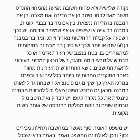
נקודה שלישית ולא פחות חשובה מגיעה מהמחוז ההנדסי,
חשוב מאד לבחון היטב הן את הדירה ואת מצבה והן את
המבנה בו הדירה נמצאת, בין אם מדובר בבניין קומות,
במבנה רביעייה או שישייה או אף שמינייה וכדומה, יש לכך
השפעה על קבלת ההחלטות מאחר וייתכן ומדובר במבנה
בן 60 שנה או יותר ולכך יש סיכון רב מבחינה בטיחותית
למתגוררים בו, בטח במצב של רעידת אדמה או כל
תרחיש על טבעי דומה ומנגד, בשל הרצון המדיני והעירוני
לדאגת התושבים, נושא ההתחדשות העירונית מהווה
כאחד המוקדים המהותיים ביותר בכל עיר ועיר ובפרט
במרכז הארץ כך שקיים גם פוטנציאל השבחה גדול לאותו
המבנה ומכאן גם הרוכש הפוטנציאלי יכול להרוויח מבחינה
פיננסית אך, כל מקרה לגופו ויש לבדוק זאת היטב מול
גורמים שונים וביניהם מחלקת ההנדסה של אותה רשות
מקומית.
יש משפט האומר, סוף מעשה במחשבה תחילה, מכירים
נכון? ובכן, לא לחינם המשפט נאמר ובאמת כדאי שבכל