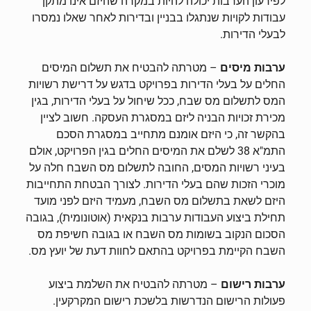
לפירעון הערבות יכולה להיות במקרה שהיזם אינו מתקן
עבודות לקויות שנתגלו בבניין ובדירות לאחר שאלו נמסרו
לבעלי הדירות.
ערבות מיסים
–
מטרתה להבטיח את תשלום המיסים
החלים על בעלי הדירות בפרויקט בדגש על דרישת רשויות
המס לתשלום מס שבח, ככל שיחול על בעלי הדירות, בגין
מכירת זכויות הבניה ליזם במסגרת העסקה. חשוב לציין
בהקשר זה, כי היזם אומנם מתחייב במסגרת הסכם
התמ"א 38 לשלם את המיסים החלים בגין הפרויקט, אולם
בעיני רשויות המסים, החובה לתשלום מס השבח חלה על
מוכרי הזכות שהם בעלי הדירות. לצורך הבטחת התחייבות
היזם לשאת בתשלום מס השבח, מעמיד היזם לפני מועד
תחילת ביצוע העבודות ערבות בנקאית (אוטונומית), בגובה
הסכום הנקוב בשומות מס השבח או בגובה חשיפת מס
השבח הקיימת בפרויקט בהתאם לחוות דעת של יועץ מס.
ערבות רישום
–
מטרתה להבטיח את השלמת ביצוע
פעולות הרישום הנדרשות בלשכת רישום המקרקעין.