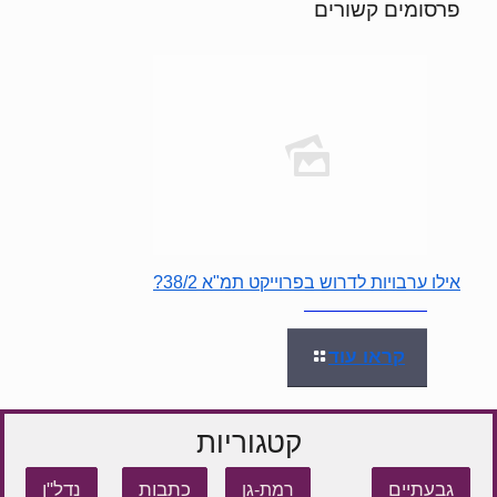
פרסומים קשורים
אילו ערבויות לדרוש בפרוייקט תמ"א 38/2?
קראו עוד
קטגוריות
גבעתיים
כתבות
נדל"ן
רמת-גן