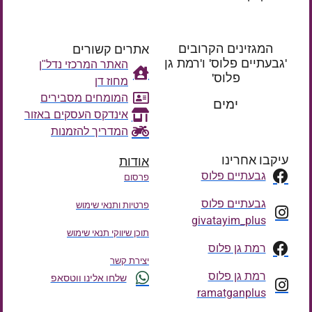
המגזינים הקרובים
אתרים קשורים
'גבעתיים פלוס' ו'רמת גן
האתר המרכזי נדל"ן
פלוס'
מחוז דן
רק עוד
המומחים מסבירים
ימים
אינדקס העסקים באזור
המדריך להזמנות
עיקבו אחרינו
אודות
גבעתיים פלוס
פרסום
גבעתיים פלוס
פרטיות ותנאי שימוש
givatayim_plus
תוכן שיווקי תנאי שימוש
רמת גן פלוס
יצירת קשר
רמת גן פלוס
שלחו אלינו ווטסאפ
ramatganplus