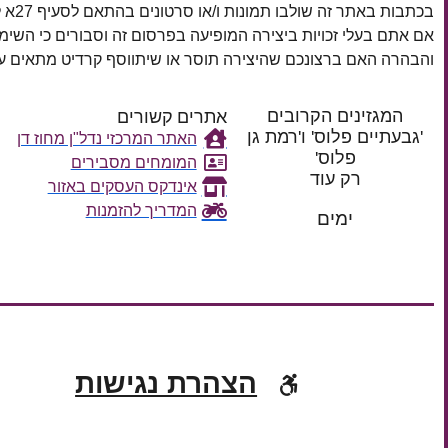
בכתבות באתר זה שולבו תמונות ו/או סרטונים בהתאם לסעיף 27א לחוק זכויות יוצרים, התשס"ח–2007.
אם אתם בעלי זכויות ביצירה המופיעה בפרסום זה וסבורים כי השי
והבהרה האם ברצונכם שהיצירה תוסר או שיתווסף קרדיט מתאים
המגזינים הקרובים
אתרים קשורים
'גבעתיים פלוס' ו'רמת גן
האתר המרכזי נדל"ן מחוז דן
פלוס'
המומחים מסבירים
רק עוד
אינדקס העסקים באזור
המדריך להזמנות
ימים
הצהרת נגישות