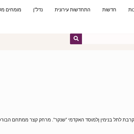
ות
חדשות
התחדשות עירונית
נדל"ן
מומחים מקצ
ובקרבת לתל בנימין ןלמוסד האקדמי "שנקר". מרחק קצר ממתחם הבור