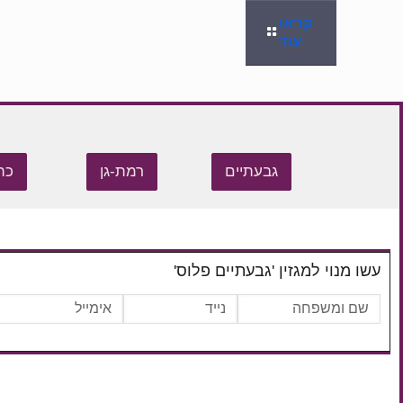
קראו
עוד
גבעתיים
רמת-גן
כת
עשו מנוי למגזין 'גבעתיים פלוס'