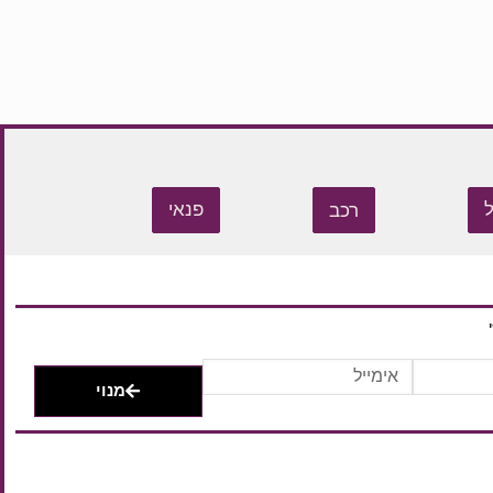
רכב
פנאי
מנוי