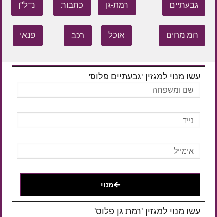
גבעתיים
כתבות
נדל"ן
רמת-גן
המומחים
אוכל
רכב
פנאי
עשו מנוי למגזין 'גבעתיים פלוס'
מנוי
עשו מנוי למגזין 'רמת גן פלוס'