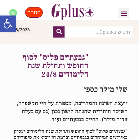
הטבה
פנאי, לייף סטייל, קניות
התחדשות עירונית
מומחים מקצועיים
פתח סרגל
10/08/2026
"גבעתיים פלוס" לסוף
החופש ותחילת שנת
הלימודים 24/8
שלי מילר כספי
יועצת השינה והמדריכה, מספרת על חיי המשפחה,
השיטה היחודית שהגתה לישון נכון (גם עם בעלה
אדיר מילר), החיים בגבעתיים ועוד.
"גבעתיים פלוס" לסוף החופש ותחילת שנת הלימודים יעסוק
באירועים המיוחדים בגבעתיים וברמת חן ויביא את סיפוריהם