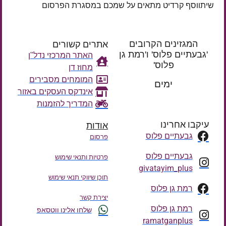
שיתווסף קרדיט מתאים על שמכם במסגרת הפרסום
המגזינים הקרובים
אתרים קשורים
'גבעתיים פלוס' ו'רמת גן
האתר המרכזי נדל"ן
פלוס'
מחוז דן
רק עוד
המומחים מסבירים
ימים
אינדקס העסקים באזור
המדריך להזמנות
עיקבו אחרינו
אודות
גבעתיים פלוס
פרסום
גבעתיים פלוס
פרטיות ותנאי שימוש
givatayim_plus
תוכן שיווקי תנאי שימוש
רמת גן פלוס
יצירת קשר
רמת גן פלוס
שלחו אלינו ווטסאפ
ramatganplus