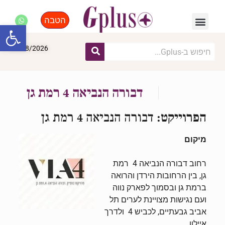
הטבה
פנאי, לייף סטייל, קניות
התחדשות עירונית
מומחים מקצועיים
פתח סרגל
09/08/2026
דבורה הנביאה 4 רמת גן
הפרוייקט:
דבורה הנביאה 4 רמת גן
מיקום
רחוב
דבורה הנביאה 4
רמת
גן,
בין הרחובות הירדן והרואה
ברמת גן ובסמוך לפארק נווה
ועם נגישות מצויינת לערים תל
אביב גבעתיים, לכביש 4 ולדרך
איילון.