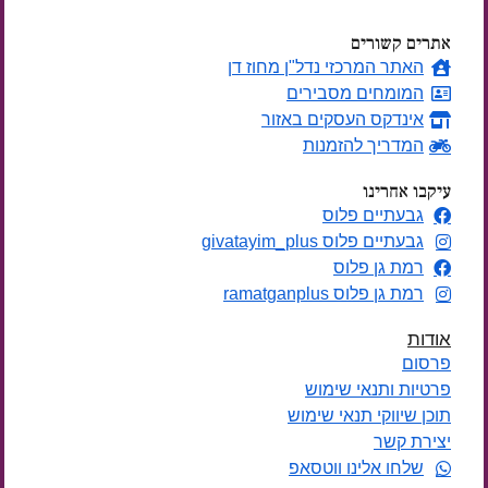
אתרים קשורים
האתר המרכזי נדל"ן מחוז דן
המומחים מסבירים
אינדקס העסקים באזור
המדריך להזמנות
עיקבו אחרינו
גבעתיים פלוס
גבעתיים פלוס givatayim_plus
רמת גן פלוס
רמת גן פלוס ramatganplus
אודות
פרסום
פרטיות ותנאי שימוש
תוכן שיווקי תנאי שימוש
יצירת קשר
שלחו אלינו ווטסאפ