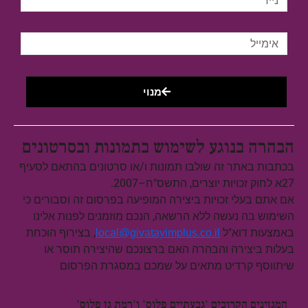
מנוי
הבהרה בנוגע לשימוש בתמונות ובסרטונים
בכתבות באתר זה שולבו תמונות ו/או סרטונים בהתאם לסעיף
27א לחוק זכויות יוצרים, התשס"ח–2007.
אם אתם בעלי זכויות ביצירה המופיעה בפרסום זה וסבורים כי
השימוש בה נעשה ללא הרשאה, הנכם מוזמנים לפנות אלינו
באמצעות דוא"ל
, בצירוף הוכחת
local@givatayimplus.co.il
בעלות ביצירה והבהרה האם ברצונכם שהיצירה תוסר או
שיתווסף קרדיט מתאים על שמכם במסגרת הפרסום
המגזינים הקרובים 'גבעתיים פלוס' ו'רמת גן פלוס'