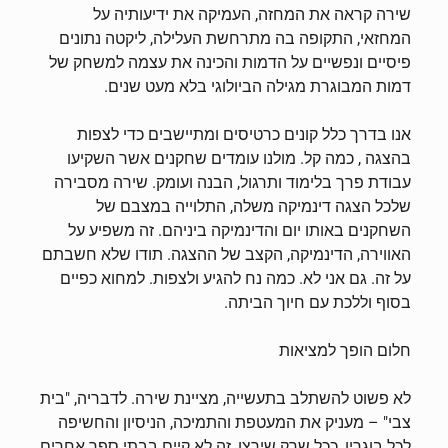
שירה קראה את המחזה, העמיקה את ידיעותיה על
המחזאי, התקופה בה מתרחשת העלילה, ליקטה נתונים
פיסיים ונפשיים על הדמות והכינה את עצמה למשחק של
דמות המבוגרת מגילה הביולוגי בלא מעט שנים.
אנו בדרך כלל קונים כרטיסים ומתיישבים כדי לצפות
בהצגה , כמה קל. מולנו עומדים שחקנים אשר השקיעו
עבודת פרך בלימוד ותרגול, הבנה ועומק. שירה מסבירה
שלכל הצגה דינמיקה משלה, התלוייה במצבם של
השחקנים באותו יום והדינמיקה ביניהם. זה משפיע על
האווירה, הדינמיקה, הקצב של ההצגה. תודו שלא חשבתם
על זה. גם אני לא. כמה נח להגיע ולצפות. למחוא כפיים
בסוף וללכת עם חיוך הביתה.
חלום הופך למציאות
לא פשוט להשתלב בתעשייה, מציינת שירה. לדבריה, "בית
צבי" – מעניק את המעטפת והתמיכה, הניסיון והחשיפה
לכל בוגריו, ככל שרק שירצו, זה לא קיים בבתי ספר אחרים