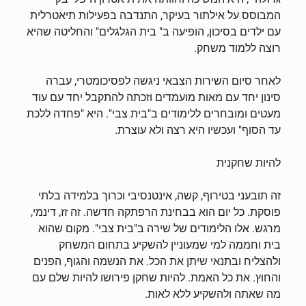
המבוסס על אילתור בעיקר, התנדבה בפעילות תיאטרלית
עם ילדים בסיכון, הופיעה ב" בית הגלגלים" והחליטה שהיא
רוצה ללמוד משחק.
לאחר סיום השירות הצבאי ניגשה לפסיכומטרי, עברה
סינון יחד עם מאות מועמדים וזכתה להתקבל יחד עם עוד
מעטים ומובחרים ללימודים ב"בית צבי". היא "פחדה ללכת
עד הסוף" ועכשיו היא רצה ולא עוצרת.
להיות שחקנית
זה תובעני בטירוף, קשה, אינטנסיבי וכרוך בלמידה בלתי
פוסקת. כל יום הוא בבחינת הרפתקה חדשה. זה זז, דינמי,
מרגש. אלו הלימודים של שירה ב"בית צבי". מקום שהוא
בית וחממה למי שמעוניין להשקיע בתחום המשחק
ולהצליח ובתנאי שיתן את הכל. את הנשמה והגוף, הפנים
והחוץ. את כל האמת. להיות שחקן פירושו להיות שלם עם
מה שאתה ולהשקיע ללא לאות.