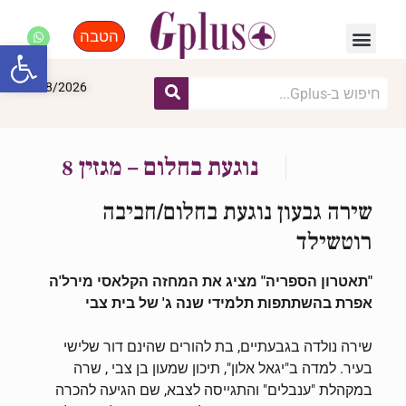
הטבה
פנאי, לייף סטייל, קניות
התחדשות עירונית
מומחים מקצועיים
פתח סרגל
07/08/2026
נוגעת בחלום – מגזין 8
שירה גבעון נוגעת בחלום/חביבה
רוטשילד
"תאטרון הספריה" מציג את המחזה הקלאסי מירל'ה
אפרת בהשתתפות תלמידי שנה ג' של בית צבי
שירה נולדה בגבעתיים, בת להורים שהינם דור שלישי
בעיר. למדה ב"יגאל אלון", תיכון שמעון בן צבי , שרה
במקהלת "ענבלים" והתגייסה לצבא, שם הגיעה להכרה