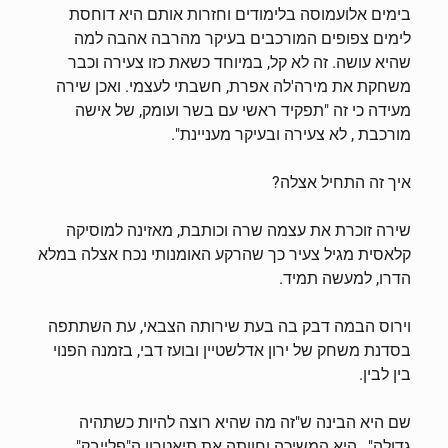
בימים אלועמוסה בלימודים וחזרות אותם היא דוחסת
לימים צפופים המורכבים בעיקר מהרבה אהבה למה
שהיא עושה. זה לא קל, במיוחד כשאת כזו צעירה וכבר
משחקת את מירה'לה אפרת, חשבתי לעצמי. ואכן שירה
מעידה כי זה "תפקיד ראשי עם בשר ועומק, של אישה
מורכבת , לא צעירה ובעיקר מעניינת".
איך זה התחיל אצלה?
שירה זוכרת את עצמה שרה וכותבת, מאזינה למוסיקה
קלאסית מגיל צעיר כך שהרקע האומנותי נכח אצלה במלא
הדרו, למעשה תמיד.
וירוס הבמה דבק בה בעת שירותה הצבאי, עת השתתפה
בסדנת משחק של ירון אדלשטיין ובועז דבי, בזמנה הפנוי
בין לבין.
שם היא הבינה ש"זה מה שהיא רוצה להיות כשתהיה
גדולה" , היא המשיכה וחוותה את תיאטרון ה"פלייבק"