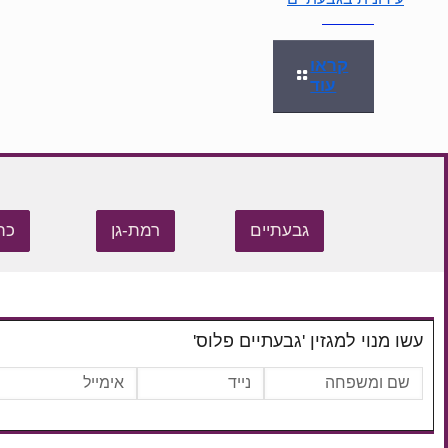
קראו
עוד
גבעתיים
רמת-גן
כת
עשו מנוי למגזין 'גבעתיים פלוס'