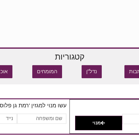
קטגוריות
בות
נדל"ן
המומחים
אוכל
עשו מנוי למגזין 'רמת גן פלוס'
מנוי