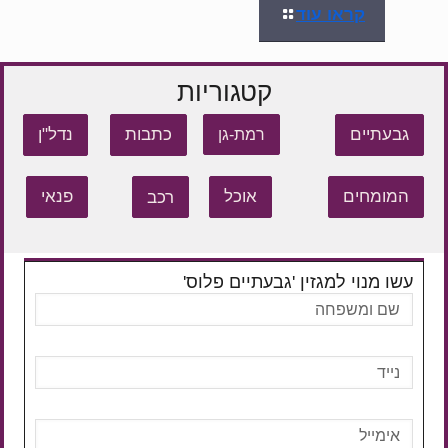
קראו עוד
קטגוריות
גבעתיים
כתבות
נדל"ן
רמת-גן
המומחים
אוכל
רכב
פנאי
עשו מנוי למגזין 'גבעתיים פלוס'