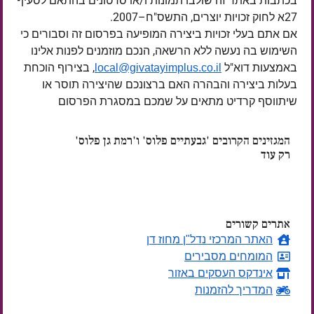
בכתבות באתר זה שולבו תמונות ו/או סרטונים בהתאם לסעיף
27א לחוק זכויות יוצרים, התשס"ח–2007.
אם אתם בעלי זכויות ביצירה המופיעה בפרסום זה וסבורים כי
השימוש בה נעשה ללא הרשאה, הנכם מוזמנים לפנות אלינו
באמצעות דוא"ל
, בצירוף הוכחת
local@givatayimplus.co.il
בעלות ביצירה והבהרה האם ברצונכם שהיצירה תוסר או
שיתווסף קרדיט מתאים על שמכם במסגרת הפרסום
המגזינים הקרובים 'גבעתיים פלוס' ו'רמת גן פלוס'
רק עוד
ימים
אתרים קשורים
האתר המרכזי נדל"ן מחוז דן
המומחים מסבירים
אינדקס העסקים באזור
המדריך להזמנות