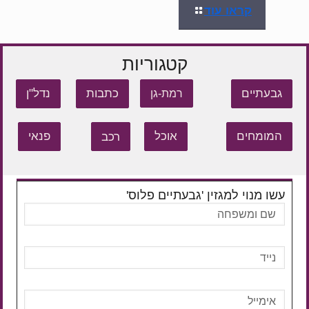
קראו עוד
קטגוריות
גבעתיים
כתבות
נדל"ן
רמת-גן
המומחים
אוכל
רכב
פנאי
עשו מנוי למגזין 'גבעתיים פלוס'