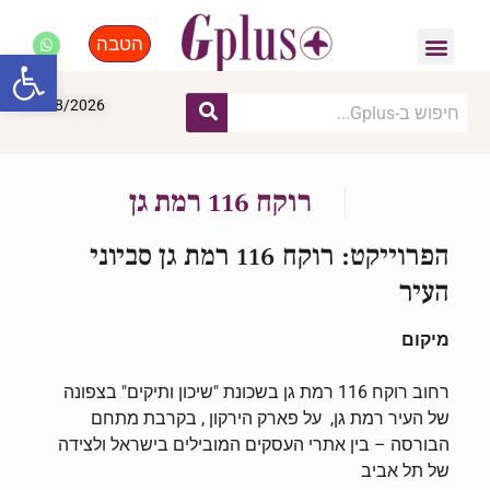
הטבה
פנאי, לייף סטייל, קניות
התחדשות עירונית
מומחים מקצועיים
פתח סרגל
07/08/2026
רוקח 116 רמת גן
הפרוייקט: רוקח 116 רמת גן סביוני
העיר
מיקום
רחוב רוקח 116 רמת גן בשכונת "שיכון ותיקים" בצפונה
של העיר רמת גן, על פארק הירקון , בקרבת מתחם
הבורסה – בין אתרי העסקים המובילים בישראל ולצידה
של תל אביב