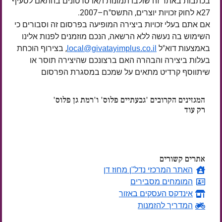
בכתבות באתר זה שולבו תמונות ו/או סרטונים בהתאם לסעיף
27א לחוק זכויות יוצרים, התשס"ח–2007.
אם אתם בעלי זכויות ביצירה המופיעה בפרסום זה וסבורים כי
השימוש בה נעשה ללא הרשאה, הנכם מוזמנים לפנות אלינו
באמצעות דוא"ל
, בצירוף הוכחת
local@givatayimplus.co.il
בעלות ביצירה והבהרה האם ברצונכם שהיצירה תוסר או
שיתווסף קרדיט מתאים על שמכם במסגרת הפרסום
המגזינים הקרובים 'גבעתיים פלוס' ו'רמת גן פלוס'
רק עוד
ימים
אתרים קשורים
האתר המרכזי נדל"ן מחוז דן
המומחים מסבירים
אינדקס העסקים באזור
המדריך להזמנות