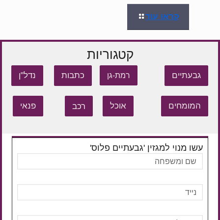
קראו עוד
קטגוריות
גבעתיים
כתבות
נדל"ן
רמת-גן
המומחים
אוכל
רכב
פנאי
עשו מנוי למגזין 'גבעתיים פלוס'