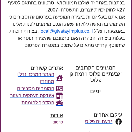
בכתבות באתר זה שולבו תמונות ו/או סרטונים בהתאם לסעיף
27א לחוק זכויות יוצרים, התשס"ח–2007.
אם אתם בעלי זכויות ביצירה המופיעה בפרסום זה וסבורים כי
השימוש בה נעשה ללא הרשאה, הנכם מוזמנים לפנות אלינו
באמצעות דוא"ל
local@givatayimplus.co.il
, בצירוף הוכחת
בעלות ביצירה והבהרה האם ברצונכם שהיצירה תוסר או
שיתווסף קרדיט מתאים על שמכם במסגרת הפרסום
המגזינים הקרובים
אתרים קשורים
'גבעתיים פלוס' ו'רמת גן
האתר המרכזי נדל"ן
פלוס'
מחוז דן
רק עוד
המומחים מסבירים
ימים
אינדקס העסקים באזור
המדריך להזמנות
עיקבו אחרינו
אודות
גבעתיים פלוס
פרסום