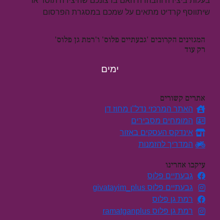
בעלות ביצירה והבהרה האם ברצונכם שהיצירה תוסר או
שיתווסף קרדיט מתאים על שמכם במסגרת הפרסום
המגזינים הקרובים 'גבעתיים פלוס' ו'רמת גן פלוס'
רק עוד
ימים
אתרים קשורים
האתר המרכזי נדל"ן מחוז דן
המומחים מסבירים
אינדקס העסקים באזור
המדריך להזמנות
עיקבו אחרינו
גבעתיים פלוס
גבעתיים פלוס givatayim_plus
רמת גן פלוס
רמת גן פלוס ramatganplus