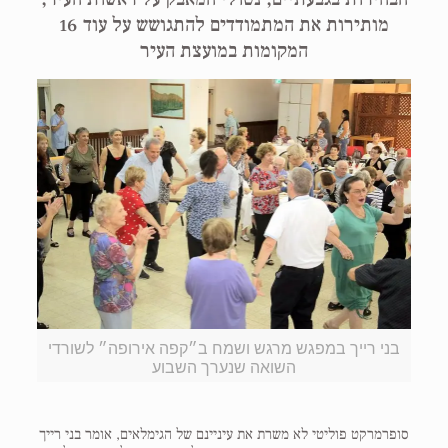
מותירות את המתמודדים להתגושש על עוד 16
המקומות במועצת העיר
בני רייך במפגש מרגש ושמח ב״קפה אירופה״ לשורדי
השואה שנערך השבוע
סופרמרקט פוליטי לא משרת את עיניינם של הגימלאים, אומר בני רייך