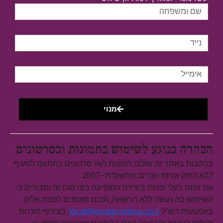
מנוי
הבהרה בנוגע לשימוש בתמונות ובסרטונים
בכתבות באתר זה שולבו תמונות ו/או סרטונים בהתאם לסעיף
27א לחוק זכויות יוצרים, התשס"ח–2007.
אם אתם בעלי זכויות ביצירה המופיעה בפרסום זה וסבורים כי
השימוש בה נעשה ללא הרשאה, הנכם מוזמנים לפנות אלינו
באמצעות דוא"ל
, בצירוף הוכחת
local@givatayimplus.co.il