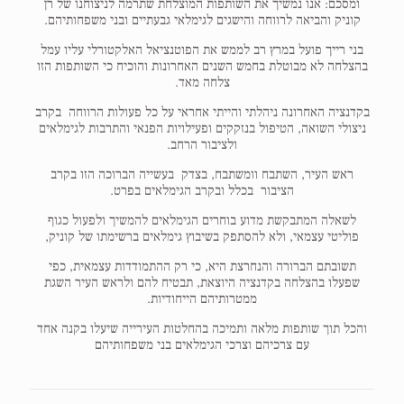
ומסכם: אנו נמשיך את השותפות המוצלחת שתרמה לניצוחנו של רן
קוניק והביאה לרווחה והישגים לגימלאי גבעתיים ובני משפחותיהם.
בני רייך פועל במרץ רב לממש את הפוטנציאל האלקטורלי עליו עמל
בהצלחה לא מבוטלת בחמש השנים האחרונות והוכיח כי השותפות הזו
צלחה מאד.
בקדנציה האחרונה ניהלתי והייתי אחראי על כל פעולות הרווחה בקרב
ניצולי השואה, הטיפול בנזקקים ופעילויות הפנאי והתרבות לגימלאים
ולציבור הרחב.
ראש העיר, השתבח וומשתבח, בצדק בעשייה הברוכה הזו בקרב
הציבור בכלל ובקרב הגימלאים בפרט.
לשאלה המתבקשת מדוע בוחרים הגימלאים להמשיך ולפעול כגוף
פוליטי עצמאי, ולא להסתפק בשיבוץ גימלאים ברשימתו של קוניק,
תשובתם הברורה והנחרצת היא, כי רק ההתמודדות עצמאית, כפי
שפעלו בהצלחה בקדנציה היוצאת, תבטיח להם ולראש העיר השגת
ממטרותיהם הייחודיות.
והכל תוך שותפות מלאה ותמיכה בהחלטות העירייה שיעלו בקנה אחד
עם צרכיהם וצרכי הגימלאים בני משפחותיהם