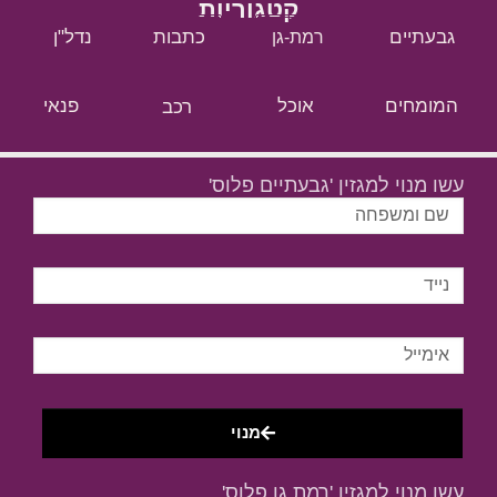
קטגוריות
גבעתיים
כתבות
נדל"ן
רמת-גן
המומחים
אוכל
רכב
פנאי
עשו מנוי למגזין 'גבעתיים פלוס'
מנוי
עשו מנוי למגזין 'רמת גן פלוס'