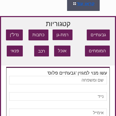
קראו עוד
קטגוריות
גבעתיים
כתבות
נדל"ן
רמת-גן
המומחים
אוכל
רכב
פנאי
עשו מנוי למגזין 'גבעתיים פלוס'