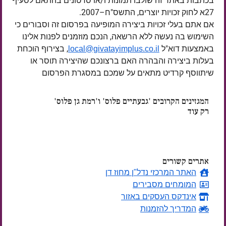
בכתבות באתר זה שולבו תמונות ו/או סרטונים בהתאם לסעיף
27א לחוק זכויות יוצרים, התשס"ח–2007.
אם אתם בעלי זכויות ביצירה המופיעה בפרסום זה וסבורים כי
השימוש בה נעשה ללא הרשאה, הנכם מוזמנים לפנות אלינו
באמצעות דוא"ל
, בצירוף הוכחת
local@givatayimplus.co.il
בעלות ביצירה והבהרה האם ברצונכם שהיצירה תוסר או
שיתווסף קרדיט מתאים על שמכם במסגרת הפרסום
המגזינים הקרובים 'גבעתיים פלוס' ו'רמת גן פלוס'
רק עוד
ימים
אתרים קשורים
האתר המרכזי נדל"ן מחוז דן
המומחים מסבירים
אינדקס העסקים באזור
המדריך להזמנות