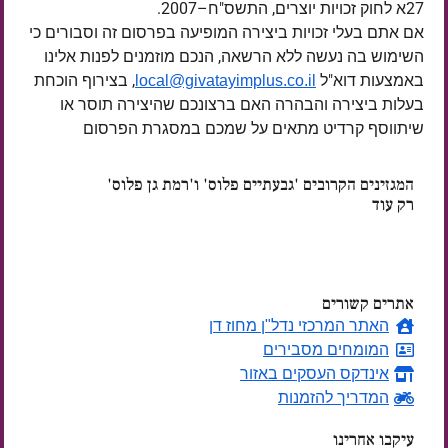
27א לחוק זכויות יוצרים, התשס"ח–2007.
אם אתם בעלי זכויות ביצירה המופיעה בפרסום זה וסבורים כי
השימוש בה נעשה ללא הרשאה, הנכם מוזמנים לפנות אלינו
באמצעות דוא"ל
, בצירוף הוכחת
local@givatayimplus.co.il
בעלות ביצירה והבהרה האם ברצונכם שהיצירה תוסר או
שיתווסף קרדיט מתאים על שמכם במסגרת הפרסום
המגזינים הקרובים 'גבעתיים פלוס' ו'רמת גן פלוס'
רק עוד
ימים
אתרים קשורים
האתר המרכזי נדל"ן מחוז דן
המומחים מסבירים
אינדקס העסקים באזור
המדריך להזמנות
עיקבו אחרינו