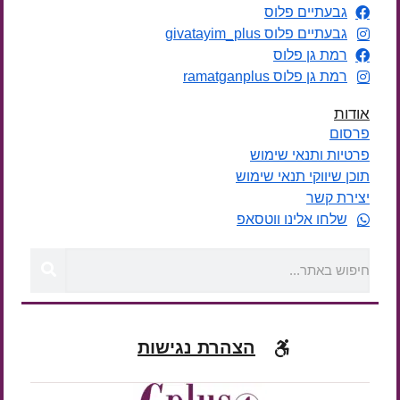
גבעתיים פלוס
גבעתיים פלוס givatayim_plus
רמת גן פלוס
רמת גן פלוס ramatganplus
אודות
פרסום
פרטיות ותנאי שימוש
תוכן שיווקי תנאי שימוש
יצירת קשר
שלחו אלינו ווטסאפ
הצהרת נגישות