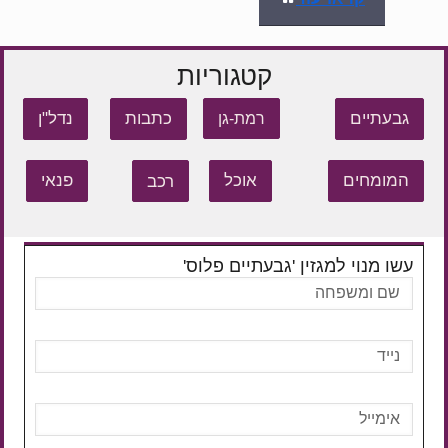
קטגוריות
גבעתיים
כתבות
נדל"ן
רמת-גן
המומחים
אוכל
רכב
פנאי
עשו מנוי למגזין 'גבעתיים פלוס'