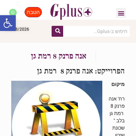
הטבה
פנאי, לייף סטייל, קניות
התחדשות עירונית
מומחים מקצועיים
פתח סרגל
06/08/2026
אנה פרנק 8 רמת גן
הפרוייקט: אנה
פרנק
8
רמת
גן
מיקום
רח'
אנה
פרנק
8
רמת
גן
בלב "
שכונת
שיכון