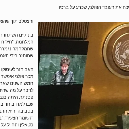
ח את העובד הפולני, שכרע על ברכיו
והצטלב תוך שהוא 
בינתיים השתחרר ש
שהמלחמה נגמרה" –
שהוחזר בידי האמר
האב חזר לעיסוקו 
מכר פולני איפשר 
חמש השנים שאחרי 
לדבר על מה שהיה, 
פסנתר, היתה בנבח
שבו למדו ביחד בני
בסביבה. היא הרבת
סטאלין והחייל על