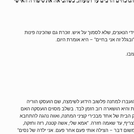
ה אחת, אווה רץ-לביא, (80) תושבת גבעתיים, לרגש את הנוכחים הרבים עד דמעות, כשהביאה את סיפורה האישי
די הנאצים, שלא לסמוך על איש. זוכרת גם שהכינה פינות
גלל זה אני בחיים" – היא אומרת היום.
בו.
ועברו למחנה פלשוב הידוע לשימצה, שם הועסקו הוריה
 והיא הושארה רוב הזמן לבד. בשלב מסוים הועסקה האם
הבית של אחד מבכירי קציני המחנה, ואווה נהגה להתחבא
יף, עד שאמה חזרה. "אמא שלי, אשה קטנה, רזה וחזקה,
ום דבר – הצילה אותי פעם אחר פעם. אני ילדה של נסים"