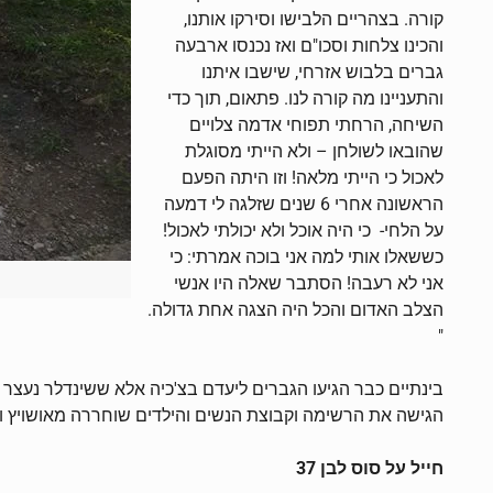
קורה. בצהריים הלבישו וסירקו אותנו,
והכינו צלחות וסכו"ם ואז נכנסו ארבעה
גברים בלבוש אזרחי, שישבו איתנו
והתעניינו מה קורה לנו. פתאום, תוך כדי
השיחה, הרחתי תפוחי אדמה צלויים
שהובאו לשולחן – ולא הייתי מסוגלת
לאכול כי הייתי מלאה! וזו היתה הפעם
הראשונה אחרי 6 שנים שזלגה לי דמעה
על הלחי- כי היה אוכל ולא יכולתי לאכול!
כששאלו אותי למה אני בוכה אמרתי: כי
אני לא רעבה! הסתבר שאלה היו אנשי
הצלב האדום והכל היה הצגה אחת גדולה.
"
בינתיים כבר הגיעו הגברים ליעדם בצ'כיה אלא ששינדלר נעצר 
הגישה את הרשימה וקבוצת הנשים והילדים שוחררה מאושויץ ו
חייל על סוס לבן 37