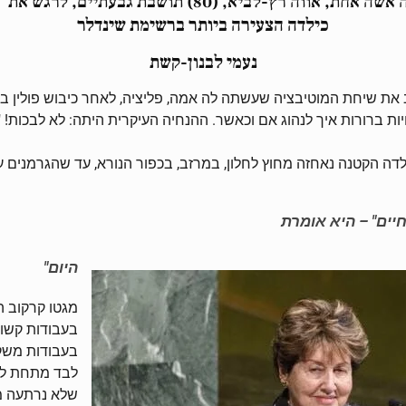
ביום השואה הבינלאומי, שצוין לאחרונה באו"ם, הצליחה אש
כילדה הצעירה ביותר ברשימת שינדלר
נעמי לבנון-קשת
ב את שיחת המוטיבציה שעשתה לה אמה, פליציה, לאחר כיבוש פולין בי
רורות איך לנהוג אם וכאשר. ההנחיה העיקרית היתה: לא לבכות! "וב
הילדה הקטנה נאחזה מחוץ לחלון, במרזב, בכפור הנורא, עד שהגרמנים עז
חיים" – היא אומרת
היום"
מגטו קרקוב ה
בעבודות קשות
בעבודות משק 
לבד מתחת לצר
שלא נרתעה מש