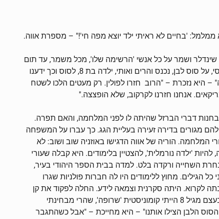
ממלמל: 'בחיים לא ראיתי ילד יוצא מפה חי'!" – מספרת אווה.
ינדלר ושמר על כל אנשי 'הרשימה שלו', מכל משמר, עד תום
המלחמה. "חיל רוסי, על סוס לבן, נכנס והרים ואותי, ילדה בת 8, לסוס וכך ידענו
 היא נזכרת – "הרוב חזרו לפולין. רק מעטים הלכו לשטח
יקאים. אנחנו חזרנו לקרקוב, שלא הופצצה."
בחנות דברי הברזל שהיתה לו לפני המלחמה, והאם תפרה.
להם מגורים בדירה זעירה בעליית הגג. כך עברו על המשפחה
המלחמה. הוריה של אווה הדגישו באוזניה שוב ושוב: לא
להיות 'ילדה נורמלית', להצטיין בלימודים. היא קבלה שעורי
רת השחייה ורקדה בלט. למדה בבית הספר היהודי בעיר,
 כל הגילים. מחוץ ללימודים היו לה חברות פולניות שגרו
ה לקרוא. היתה סקרנית וצמאה לידע. החלה לפקוד את קן
'השומר הצעיר'. "בעצם מגיל 8 הייתי קומוניסטית 'שרופה', שהרי מבחינתי
 הסוס הלבן הצילו אותנו" – היא מחייכת – "אבל כשהתגבר