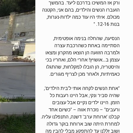
ורק אז המשיכו בדרכם ליעד. בהמשך
הועברו הנשים והילדים, בהם אני, הקטנה
מכולם. איתי היו עוד כמה ילדות-נערות,
בנות 12-16. "
הנסיעה, שהחלה בנימה אופטימית,
הסתיימה באחת כשהרכבת עצרה
ולמרבה הזוועה הן הוצאו מהקרון ומצאו
עצמן ב…אושויץ! אחרי הלם, ואחריו בכי
והיסטריה, הן הובלו למקלחות, שהתגלו
כאמיתיות, ולאחר מכן לצריף מגורים.
"אחת הנשים לקחה אותי ל'בית הילדים',
שהיה סביר ונקי, אבל היינו רעבות כל
הזמן. היינו ילדים נקיים אבל עצובים
ורעבים" – נזכרת אווה – "כשיום אחד
קבלנו 'ארוחת ערב' דשנה, התנפלנו עליה.
למחרת היתה שוב ארוחת בוקר גדולה
ושוב זללנו עד להתפקע מבלי להבין מה