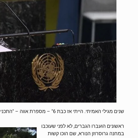
שנים מגילי האמיתי. הייתי אז כבת 6" – מספרת אווה – "התכנית היתה להעביר אותנו למפעל שלו בבריניץ', צ'כיה.
ראשונים הועברו הגברים, לא לפני שעוכבו
במחנה גרוסרוזן הנורא, שם הוכו קשות