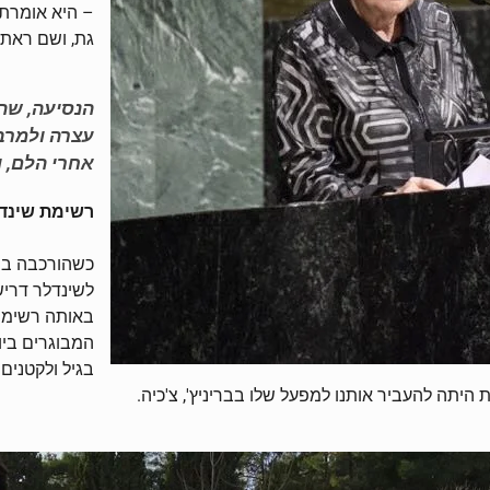
– היא אומרת 
גת, ושם ראתה
הנסיעה, שה
עצרה ולמרבה
אחרי הלם, ו
רשימת שינד
כשהורכבה בפל
באותה רשימה 
המבוגרים ביו