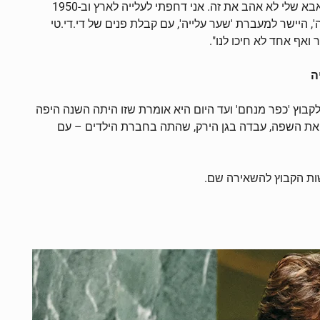
הקומוניזם בפולין אבא שלי לא אהב את זה. אני דחפתי לעלייה לארץ וב-1950
לה', היישר למעברת 'שער עלייה', עם קבלת פנים של די.די.טי
 ואף אחד לא חיכו לנו".
ה
לקבוץ 'כפר מנחם' ועד היום היא אומרת שזו היתה השנה היפה
 את השפה, עבדה בגן הירק, שהתה בחברת הילדים – עם
שות הקבוץ להשאירה שם.