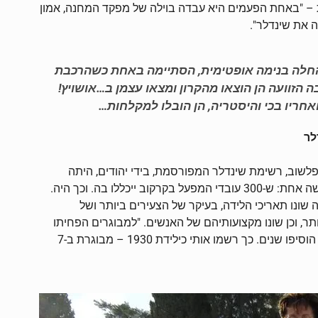
– "באחת הפעמים היא עבדה בוילה של מפקד המחנה, אמון
 את שינדלר".
חלה בנימה אופטימית, הסתיימה באחת כשהרכבת
 הזוועה הן הוצאו מהקרון ומצאו עצמן ב…אושויץ!
אחריו בכי והיסטריה, הן הובלו למקלחות…
לר
שוב, רשימת שינדלר המפורסמת, בידי יהודים, היתה
לשינדלר דרישה אחת: ש-300 עובדי המפעל בקרקוב ייכללו בה. וכך היה.
שונו תאריכי הלידה, בעיקר של הצעירים ביותר ושל
תר, וכן שונו מקצועותיהם של האנשים. "למבוגרים הפחיתו
בגיל ולקטנים הוסיפו שנים. כך רשמו אותי כילידת 1930 – מבוגרת ב-7