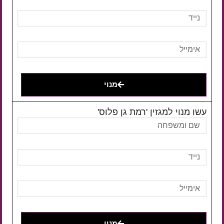
מנוי
עשו מנוי למגזין 'רמת גן פלוס'
מנוי