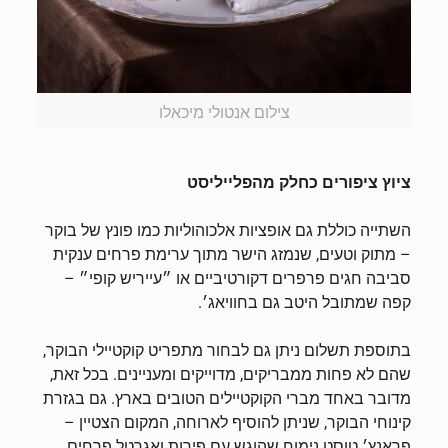
צילום אנטולי מיכאלו
ציוץ ציפורים כחלק מהפלייליסט
השתייה כוללת גם אופציות אלכוהוליות כמו פונץ של בוקר
– מתוק וטעים, שנמזג הישר מתוך ערימת פרחים ענקית
סביבה חגים פרפרים דקורטיביים או ״עייריש קופי״ –
קפה שמתובל היטב גם בחוויאג׳.
בתוספת תשלום ניתן גם לבחור מתפריט קוקטיילי הבוקר,
שהם לא פחות ממבריקים, מדוייקים ומעניינים. בכל זאת,
מדובר באחד מברי הקוקטיילים הטובים בארץ. גם בגזרת
קינוחי הבוקר, שניתן להוסיף לארוחה, המקום הצטיין –
פראנץ׳ טוסט נימוח שהוגש עם פירות ואגרטל פרחים