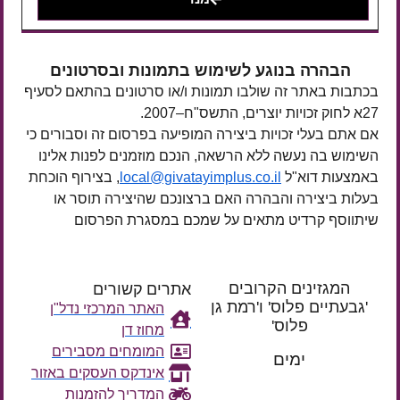
הבהרה בנוגע לשימוש בתמונות ובסרטונים
בכתבות באתר זה שולבו תמונות ו/או סרטונים בהתאם לסעיף
27א לחוק זכויות יוצרים, התשס"ח–2007.
אם אתם בעלי זכויות ביצירה המופיעה בפרסום זה וסבורים כי
השימוש בה נעשה ללא הרשאה, הנכם מוזמנים לפנות אלינו
באמצעות דוא"ל
local@givatayimplus.co.il
, בצירוף הוכחת
בעלות ביצירה והבהרה האם ברצונכם שהיצירה תוסר או
שיתווסף קרדיט מתאים על שמכם במסגרת הפרסום
המגזינים הקרובים
אתרים קשורים
'גבעתיים פלוס' ו'רמת גן
האתר המרכזי נדל"ן
פלוס'
מחוז דן
רק עוד
המומחים מסבירים
ימים
אינדקס העסקים באזור
המדריך להזמנות