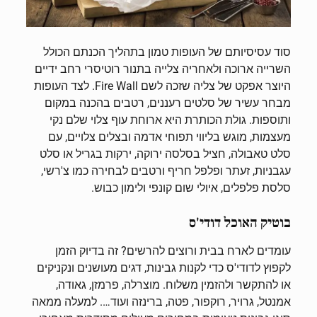
סוד עסיסיותם של העופות טמון בתהליך הכנתם הכולל
השרייה ארוכה ולאחריה צלייה בתנור רוטיסרי רחב ידיים
היוצר אפקט של צליה שזכה לשם Fire Wall. לצד העופות
מבחר עשיר של סלטים רעננים, רטבים בהכנה במקום
ותוספות. גולת הכותרת היא ארוחת עוף צלוי שלם נקי
מעצמות, מוגש בליווי תפוחי אדמה ובצלים צלויים, עם
סלט טאבולה, חציל בסלסה ירוקה, ירקות בגריל או סלט
עגבניות, זעתר ופלפל חריף ורטבים לבחירה כמו צ'רשי,
סלסת פלפלים, איולי שום קונפי ולימון כבוש.
בוטיק האוכל דודי'ס
עומדים לארח בבית ורוצים להרשים? זה בדיוק הזמן
לקפוץ לדודי'ס כדי לקנות גבינות, דגים מעושנים ונקניקים
או להתקשר ולהזמין משלוח. מוצרלה, פרמזן, גאודה,
אמנטל, גרויר, רוקפור, פטה, ברינזה ועוד…. למעלה ממאה