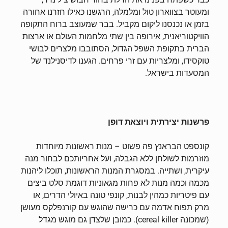
ומעוטר בצווארון טול ומלמלה, הרגשנו כאילו חזרנו אחורה
בזמן או נכנסנו ליקום מקביל. בבר שמעוצב ברוח התקופה
הוויקטוריאנית, אירופה בין שתי מלחמות העולם או ארצות
הברית בתקופת השפל הגדול, הסתובבו מלצרים לבושי
טוקסידו, ומלצריות עם זרי פרחים. הגענו לדיסנילנד של
המסעדות בישראל.
פרשנות יצירתית ויוצאת דופן
קונספט הבראנץ פה פשוט – מנות ראשונות מיוחדות
מוזרמות לשולחן ללא הגבלה, ועל אחריותכם לבחור מנה
עיקרית, ושתייה. במסגרת המנות הראשונות, תוכלו ליהנות
מכמה וכמה מנות לא פחות מגאוניות דוגמת סלט ביצים
עם פיטריות כמהין לבנות, קונפי טונה באיולי הדרים, או
מרק תפוח אדמה עם כרישה שהוגש עם קורנפלקס מעושן
(שמכונה cereal killer). כמובן שלצדן גם מוגש מגדל