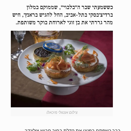
כששמעתי שבר ה״בלבוי״, שממוקם במלון
ברדיצ׳בסקי בתל-אביב, החל להגיש בראנץ׳, חיש
מהר גררתי את בן זוגי לארוחת בוקר משותפת.
צילום אנטולי מיכאלו
כבר כשפתח בפנינו את הדלת בחור חבוש צילינדר,