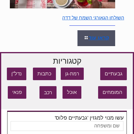
השולחן הגאורגי השמח של דדה
קראו עוד
קטגוריות
גבעתיים
כתבות
נדל"ן
רמת-גן
המומחים
אוכל
רכב
פנאי
עשו מנוי למגזין 'גבעתיים פלוס'