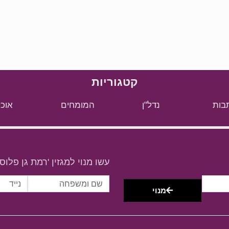
קטגוריות
בות
נדל"ן
המומחים
אוכל
עשו מנוי למגזין 'רמת גן פלוס'
מנוי