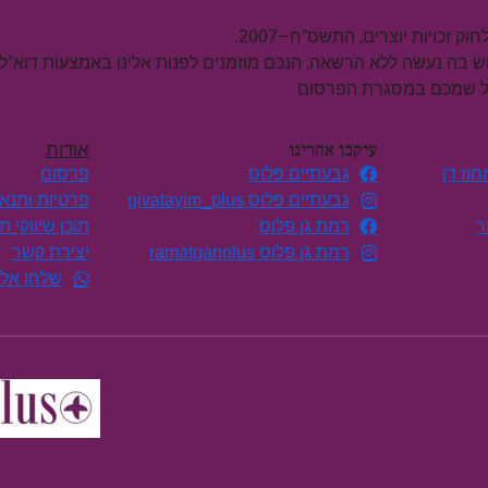
וש בה נעשה ללא הרשאה, הנכם מוזמנים לפנות אלינו באמצעות דוא"ל
על שמכם במסגרת הפרסום
עיקבו אחרינו
אודות
וז דן
גבעתיים פלוס
פרסום
גבעתיים פלוס givatayim_plus
פרטיות ותנא
ר
רמת גן פלוס
תוכן שיווקי 
רמת גן פלוס ramatganplus
יצירת קשר
שלחו אלי