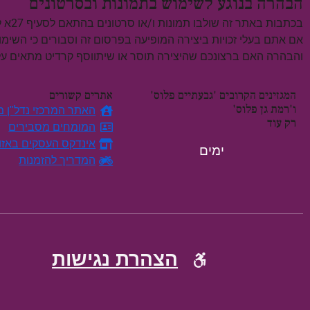
הבהרה בנוגע לשימוש בתמונות ובסרטונים
בכתבות באתר זה שולבו תמונות ו/או סרטונים בהתאם לסעיף 27א לחוק זכויות יוצרים, התשס"ח–2007.
אם אתם בעלי זכויות ביצירה המופיעה בפרסום זה וסבורים כי השימ
והבהרה האם ברצונכם שהיצירה תוסר או שיתווסף קרדיט מתאים 
המגזינים הקרובים 'גבעתיים פלוס'
אתרים קשורים
ו'רמת גן פלוס'
האתר המרכזי נדל"ן מח
רק עוד
המומחים מסבירים
אינדקס העסקים באזו
ימים
המדריך להזמנות
הצהרת נגישות