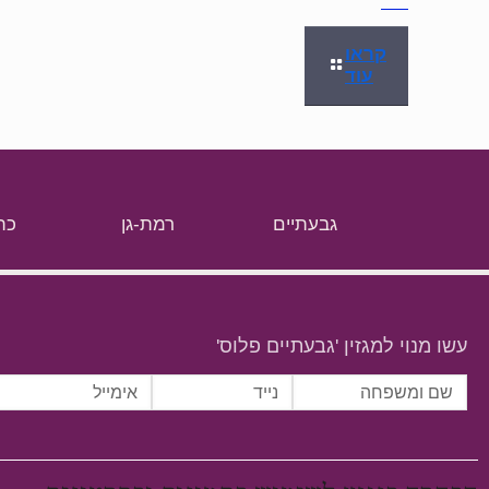
קראו
עוד
גבעתיים
רמת-גן
כת
עשו מנוי למגזין 'גבעתיים פלוס'