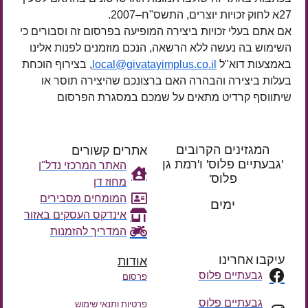
27א לחוק זכויות יוצרים, התשס"ח–2007.
אם אתם בעלי זכויות ביצירה המופיעה בפרסום זה וסבורים כי
השימוש בה נעשה ללא הרשאה, הנכם מוזמנים לפנות אלינו
באמצעות דוא"ל
local@givatayimplus.co.il
, בצירוף הוכחת
בעלות ביצירה והבהרה האם ברצונכם שהיצירה תוסר או
שיתווסף קרדיט מתאים על שמכם במסגרת הפרסום
המגזינים הקרובים
אתרים קשורים
'גבעתיים פלוס' ו'רמת גן
האתר המרכזי נדל"ן
פלוס'
מחוז דן
רק עוד
המומחים מסבירים
ימים
אינדקס העסקים באזור
המדריך להזמנות
עיקבו אחרינו
אודות
גבעתיים פלוס
פרסום
גבעתיים פלוס
פרטיות ותנאי שימוש