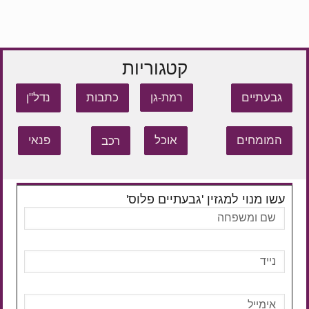
קטגוריות
גבעתיים
כתבות
נדל"ן
רמת-גן
המומחים
אוכל
רכב
פנאי
עשו מנוי למגזין 'גבעתיים פלוס'