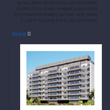
אשכול פינת רחוב הכלנית בלב קריית אונו, במרחק
הליכה מהקניון, מהקאנטרי וממרכזי הבילוי, התרבות
והפנאי. תיאור הפרוייקט במסגרת התחדשות עירונית
במסלול פינוי בינוי בניית 5 בניינים בני 16-17
[…]
קראו עוד