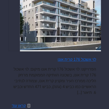
לוי אשכול 176 קרית אונו
הפרוייקט: לוי אשכול 176 קרית אונו מיקום: לוי אשכול
176 קרית אונו, בשכונה הוותיקה הממוקמת מרחק
הליכה ממרכז העיר ומקניון קרית אונו, וצמודה לנתיבי
הראשיים כמו כביש 4 (גהה), כביש 471 החדש וכביש
6. תיאור
[…]
קראו עוד