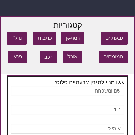
קטגוריות
גבעתיים
כתבות
נדל"ן
רמת-גן
המומחים
אוכל
רכב
פנאי
עשו מנוי למגזין 'גבעתיים פלוס'