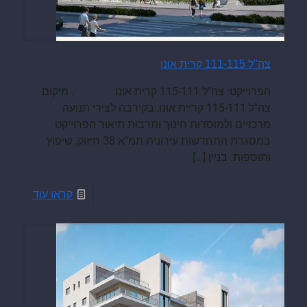
צה"ל 111-115 קרית אונו
הפרוייקט: צה"ל 115-111 קרית אונו . מיקום
צה"ל 115-111 קריית אונו, בקירבה לצירי תנועה
מרכזיים ולמוסדות חינוך ותרבות תיאור הפרוייקט
במסגרת התחדשות עירונית תמ"א 38 חיזוק, שיפוץ
ותוספות. בניין
[…]
קראו עוד