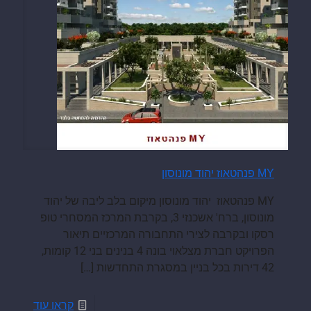
MY פנהטאוז יהוד מונוסון
MY פנהטאוז יהוד מונוסון מיקום בלב ליבה של יהוד
מונוסון, ברח' אשכנזי 3, בקרבת המרכז המסחרי טופ
רסקו ובקרבה לצירי התחבורה המרכזיים תיאור
הפרויקט חברת מצלאוי בונה 4 בנינים בני 12 קומות,
42 דירות בכל בניין במסגרת התחדשות
[…]
קראו עוד