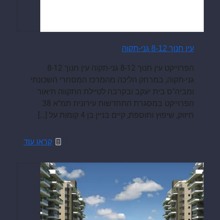
עין חנוך 8-12 גני-תקוה
הפרוייקט עין חנוך 8-12 גני-תקוה עין חנוך 8-12
גני-תקוה, במרחק הליכה מהמרכז המסחרי השכונתי
ומביה"ס בית יעקב ובקרבה לטיילת התקווה תיאור
הפרוייקט במסגרת התחדשות עירונית תמ"א 38
חיזוק, שיפוץ ותוספת, קיים בניין בן 4 קומות על
[…]
קראו עוד