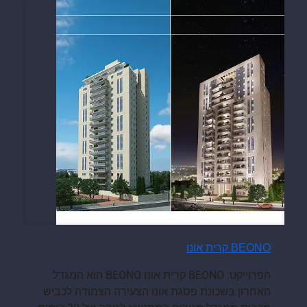
BEONO קרית אונו
הפרוייקט: BEONO קרית אונו BEONO הוא המגדל
האחרון בשכונת פסגת אונו הצעירה הצמודה לכביש