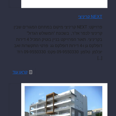
NEXT קריניצי
פרוייקט: NEXT קריניצי מיקום במתחם המגורים שבין
קריניצי לכפר אז"ר, בשכונת "המשולש הגדול"
בקריניצי. תאור הפרוייקט בניין בוטיק המכיל 4 דירות
דופלקס גן ו-4 דירות דופלקס גג פרטי התקשרות זאב
יוכלמן טלפון: 09-9550330 פקס: 09-9550330 רח'
[…]
קראו עוד