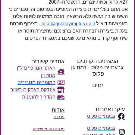
27א לחוק זכויות יוצרים, התשס"ח–2007.
אם אתם בעלי זכויות ביצירה המופיעה בפרסום זה וסבורים כי
השימוש בה נעשה ללא הרשאה, הנכם מוזמנים לפנות אלינו
באמצעות דוא"ל
local@givatayimplus.co.il
, בצירוף הוכחת
בעלות ביצירה והבהרה האם ברצונכם שהיצירה תוסר או
שיתווסף קרדיט מתאים על שמכם במסגרת הפרסום
המגזינים הקרובים
אתרים קשורים
'גבעתיים פלוס' ו'רמת גן
האתר המרכזי נדל"ן
פלוס'
מחוז דן
רק עוד
המומחים מסבירים
ימים
אינדקס העסקים באזור
המדריך להזמנות
עיקבו אחרינו
אודות
גבעתיים פלוס
פרסום
גבעתיים פלוס
פרטיות ותנאי שימוש