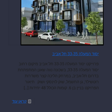
יסוד המעלה 33-35 תל אביב
פרוייקט יסוד המעלה 33-35 תל אביב מיקום רחוב
יסוד המעלה 33-35, בשכונה נווה שאנן המתפתחת
בדרום תל-אביב, במרחק הליכה קצר משדרות
רוטשילד, גן החשמל, שוק לוינסקי ושוק תיאור
הפרויקט בניין בן 6. קומות הכולל 48 יחידות
[…]
קראו עוד