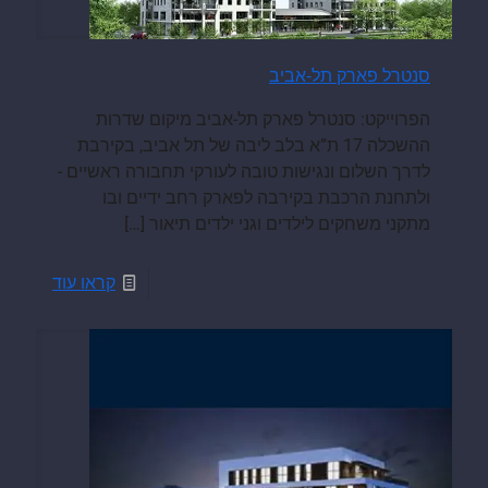
סנטרל פארק תל-אביב
הפרוייקט: סנטרל פארק תל-אביב מיקום שדרות
ההשכלה 17 ת”א בלב ליבה של תל אביב, בקירבת
לדרך השלום ונגישות טובה לעורקי תחבורה ראשיים -
ולתחנת הרכבת בקירבה לפארק רחב ידיים ובו
מתקני משחקים לילדים וגני ילדים תיאור
[…]
קראו עוד