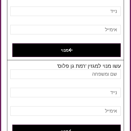
מנוי
עשו מנוי למגזין 'רמת גן פלוס'