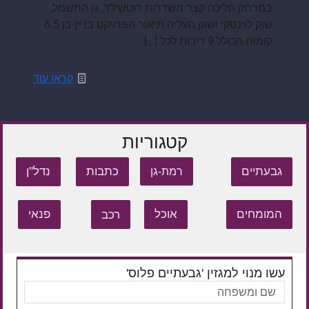
במרחק הליכה קצר משדרות רוטשילד, גן החשמל,
שוק לוינסקי ושוק העליה תיאור הפרויקט בניין בן 6.5
קומות הכולל 9 דירות לכל
[…]
קראו עוד
קטגוריות
גבעתיים
כתבות
נדל"ן
רמת-גן
המומחים
אוכל
רכב
פנאי
עשו מנוי למגזין 'גבעתיים פלוס'