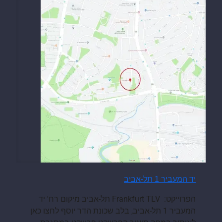
יד המעביר 1 תל-אביב
הפרוייקט: Frankfurt TLV תל-אביב מיקום רח' יד
המעביר 1 תל-אביב, בלב שכונת הדר יוסף לחצו כאן