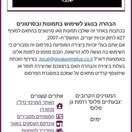
מנוי
הבהרה בנוגע לשימוש בתמונות ובסרטונים
בכתבות באתר זה שולבו תמונות ו/או סרטונים בהתאם לסעיף
27א לחוק זכויות יוצרים, התשס"ח–2007.
אם אתם בעלי זכויות ביצירה המופיעה בפרסום זה וסבורים כי
השימוש בה נעשה ללא הרשאה, הנכם מוזמנים לפנות אלינו
באמצעות דוא"ל
local@givatayimplus.co.il
, בצירוף הוכחת
בעלות ביצירה והבהרה האם ברצונכם שהיצירה תוסר או
שיתווסף קרדיט מתאים על שמכם במסגרת הפרסום
המגזינים הקרובים
אתרים קשורים
'גבעתיים פלוס' ו'רמת גן
האתר המרכזי נדל"ן
פלוס'
מחוז דן
רק עוד
המומחים מסבירים
ימים
אינדקס העסקים באזור
המדריך להזמנות