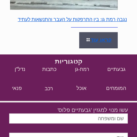
נגבה רמת גן: בין התרפקות על העבר והתנשאות לעתיד
קראו עוד
קטגוריות
גבעתיים
כתבות
נדל"ן
רמת-גן
המומחים
אוכל
רכב
פנאי
עשו מנוי למגזין 'גבעתיים פלוס'