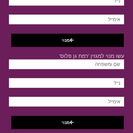
מנוי
עשו מנוי למגזין 'רמת גן פלוס'
מנוי