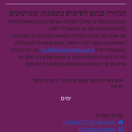
הבהרה בנוגע לשימוש בתמונות ובסרטונים
בכתבות באתר זה שולבו תמונות ו/או סרטונים בהתאם לסעיף
27א לחוק זכויות יוצרים, התשס"ח–2007.
אם אתם בעלי זכויות ביצירה המופיעה בפרסום זה וסבורים כי
השימוש בה נעשה ללא הרשאה, הנכם מוזמנים לפנות אלינו
באמצעות דוא"ל
, בצירוף הוכחת
local@givatayimplus.co.il
בעלות ביצירה והבהרה האם ברצונכם שהיצירה תוסר או
שיתווסף קרדיט מתאים על שמכם במסגרת הפרסום
המגזינים הקרובים 'גבעתיים פלוס' ו'רמת גן פלוס'
רק עוד
ימים
אתרים קשורים
האתר המרכזי נדל"ן מחוז דן
המומחים מסבירים