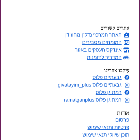
ימים
אתרים קשורים
האתר המרכזי נדל"ן מחוז דן
המומחים מסבירים
אינדקס העסקים באזור
המדריך להזמנות
עיקבו אחרינו
גבעתיים פלוס
גבעתיים פלוס givatayim_plus
רמת גן פלוס
רמת גן פלוס ramatganplus
אודות
פרסום
פרטיות ותנאי שימוש
תוכן שיווקי תנאי שימוש