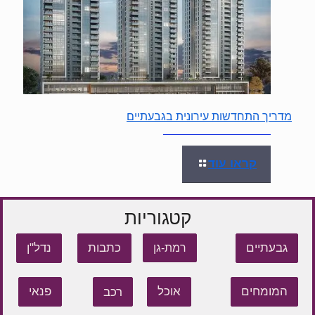
מדריך התחדשות עירונית בגבעתיים
קראו עוד
קטגוריות
גבעתיים
כתבות
נדל"ן
רמת-גן
המומחים
אוכל
רכב
פנאי