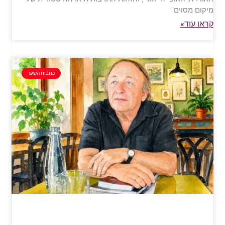
מיקום מסוים"
קראו עוד»
כתבות השער