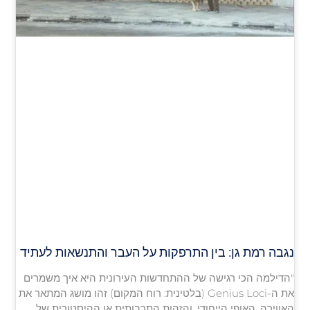
נגבה רמת גן: בין התרפקות על העבר והתנשאות לעתיד
"הדילמה הכי רגישה של ההתחדשות העירונית היא איך משמרים
את ה-Genius Loci (בלטינית: רוח המקום) זהו מושג המתאר את
האווירה, האופי הייחודי, והזהות התרבותית או ההיסטורית של